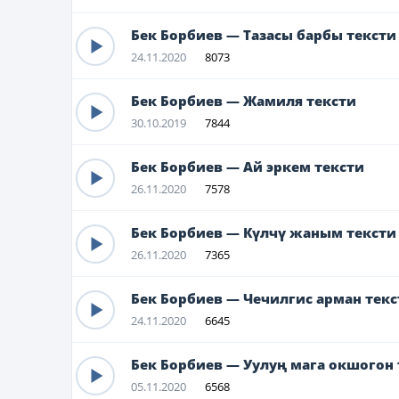
Бек Борбиев — Тазасы барбы тексти
24.11.2020
8073
Бек Борбиев — Жамиля тексти
30.10.2019
7844
Бек Борбиев — Ай эркем тексти
26.11.2020
7578
Бек Борбиев — Күлчү жаным тексти
26.11.2020
7365
Бек Борбиев — Чечилгис арман текс
24.11.2020
6645
Бек Борбиев — Уулуң мага окшогон 
05.11.2020
6568