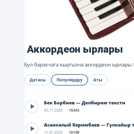
Аккордеон ырлары
Бул баракчага кыргызча аккордеон ырлары т
Датасы
Популярдуу
Аты
Бек Борбиев — Делбирим тексти
05.11.2020
16343
Асанкалый Керимбаев — Гүлкайыр 
11.07.2020
16108