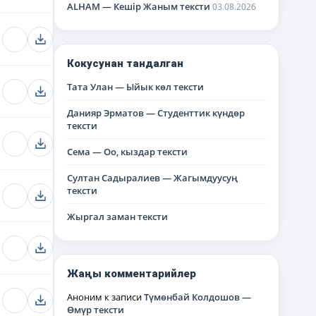
ALHAM — Кешір Жаным тексти
03.08.2026
Кокусунан тандалган
Тата Улан — Ыйык көл тексти
Данияр Эрматов — Студенттик күндөр
тексти
Сема — Оо, кыздар тексти
Султан Садыралиев — Жагымдуусуң
тексти
Жыргал заман тексти
Жаңы комментарийлер
Аноним
к записи
Түмөнбай Колдошов —
Өмүр тексти