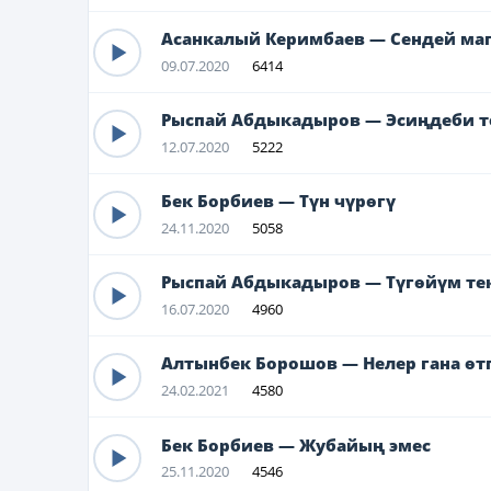
Асанкалый Керимбаев — Сендей маг
09.07.2020
6414
Рыспай Абдыкадыров — Эсиңдеби т
12.07.2020
5222
Бек Борбиев — Түн чүрөгү
24.11.2020
5058
Рыспай Абдыкадыров — Түгөйүм те
16.07.2020
4960
Алтынбек Борошов — Нелер гана өт
24.02.2021
4580
Бек Борбиев — Жубайың эмес
25.11.2020
4546