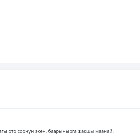
гы ото соонун экен, баарынырга жакшы маанай.