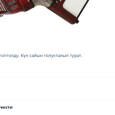
оптолду. Күн сайын толукталып турат.
тексти