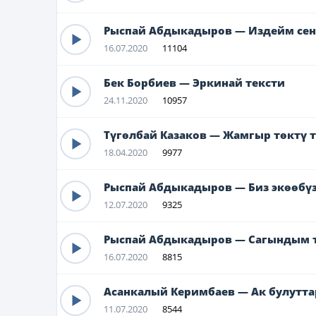
Рыспай Абдыкадыров — Издейм сен
16.07.2020
11104
Бек Борбиев — Эркинай тексти
24.11.2020
10957
Түгөлбай Казаков — Жамгыр төктү 
18.04.2020
9977
Рыспай Абдыкадыров — Биз экөөбүз
12.07.2020
9325
Рыспай Абдыкадыров — Сагындым т
16.07.2020
8815
Асанкалый Керимбаев — Ак булутта
11.07.2020
8544