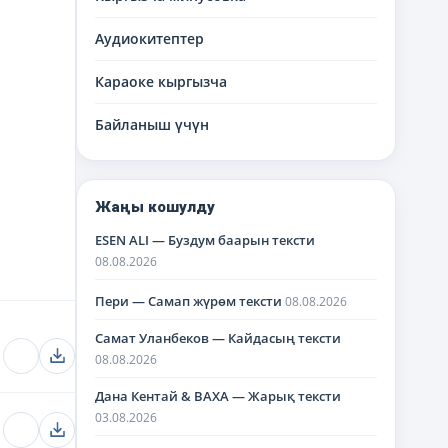
Аудиокитептер
Караоке кыргызча
Байланыш үчүн
Жаңы кошулду
ESEN ALI — Буздум баарын тексти
08.08.2026
Пери — Самап жүрөм тексти
08.08.2026
Самат Уланбеков — Кайдасың тексти
08.08.2026
Дана Кентай & BAXA — Жарық тексти
03.08.2026