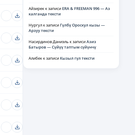
Айзирек
к записи
ERA & FREEMAN 996 — Аз
калганда тексти
Нургул
к записи
Гүлбү Ороскул кызы —
Арзуу тексти
Насирдинов Даниэль
к записи
Азиз
Батыров — Сүйүү таптым сүйүнчү
Алибек
к записи
Кызыл гүл тексти