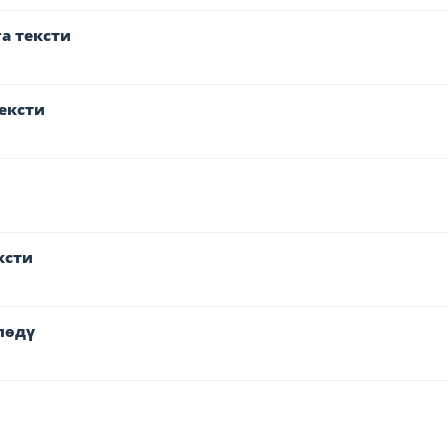
а тексти
ексти
ксти
пөдү