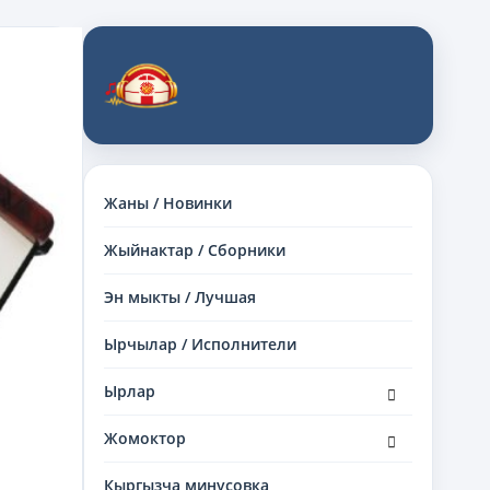
Жаны / Новинки
Жыйнактар / Сборники
Эн мыкты / Лучшая
Ырчылар / Исполнители
раскрыть
Ырлар
дочернее
меню
раскрыть
Жомоктор
дочернее
меню
Кыргызча минусовка