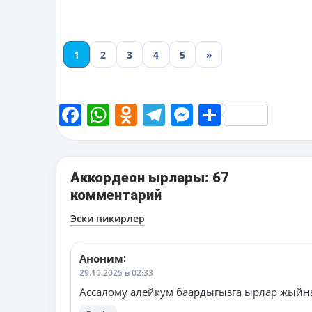
1
2
3
4
5
»
Facebook
WhatsApp
Odnoklassniki
Telegram
Messenger
Share
Аккордеон ырлары: 67
комментарий
Навигация
Эски пикирлер
по
комментариям
Аноним
:
29.10.2025 в 02:33
Ассалому алейкум баардыгызга ырлар жыйна