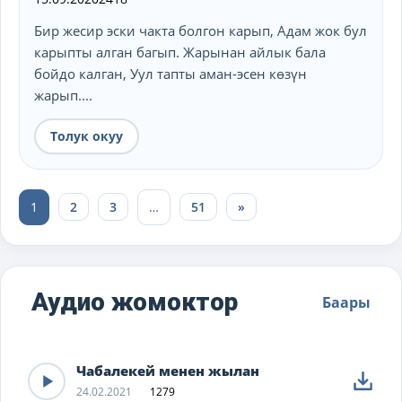
Бир жесир эски чакта болгон карып, Адам жок бул
карыпты алган багып. Жарынан айлык бала
бойдо калган, Уул тапты аман-эсен көзүн
жарып....
Толук окуу
1
2
3
…
51
»
Аудио жомоктор
Баары
Чабалекей менен жылан
24.02.2021
1279