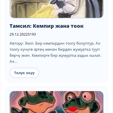
Тамсил: Кемпир жана тоок
29.12.2022
5193
Автору: Эзоп. Бир кемпирдин тоогу болуптур. Ал
тоогу күнүгө эртең менен бирден жумуртка тууп
берчү экен. Кемпирге бир жумуртка аздык кылат.
Ал...
Толук окуу