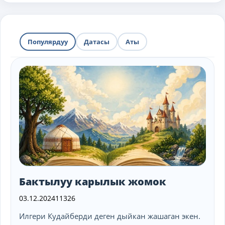
Популярдуу
Датасы
Аты
Бактылуу карылык жомок
03.12.2024
11326
Илгери Кудайберди деген дыйкан жашаган экен.