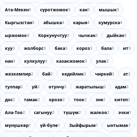
Ата-Мекен
6
сүротжомок
5
кан
5
мышык
5
Кыргызстан
5
абышка
4
карыя
4
кумурска
4
ыржомок
4
Коркунучтуу
3
чычкан
3
дыйкан
3
куу
3
жолборс
3
бака
3
короз
3
бала
3
ит
3
нан
3
кулкулуу
3
казакжомок
3
улак
2
жезкемпир
2
бай
2
кедейлик
2
чиркей
2
ат
2
тулпар
2
уй
2
отунчу
2
жаратылыш
2
адам
2
дос
2
тамак
2
орозо
2
тоок
2
эне
2
китеп
2
Ала-Тоо
2
сагынуу
2
түшүм
2
жалкоо
2
эчки
1
мүнүшкөр
1
үй-бүлө
1
Зыйфырым
1
ынтымак
1