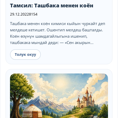
Тамсил: Ташбака менен коён
29.12.2022
8154
Ташбака менен коён кимиси кыйын чуркайт деп
мелдеше кетишет. Ошентип мелдеш башталды.
Коён өзүнүн шамдагайлыгына ишенип,
ташбакака мындай деди: — «Сен акырын...
Толук окуу