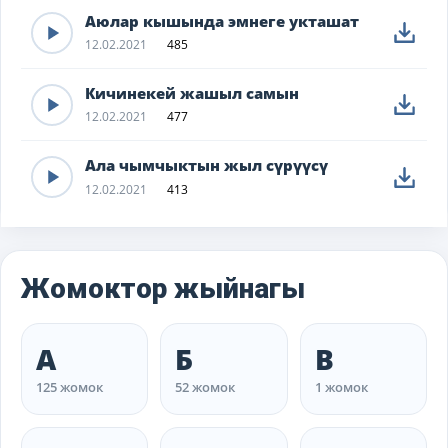
Аюлар кышында эмнеге укташат
12.02.2021
485
Кичинекей жашыл самын
12.02.2021
477
Ала чымчыктын жыл сүрүүсү
12.02.2021
413
Жомоктор жыйнагы
А
Б
В
125 жомок
52 жомок
1 жомок