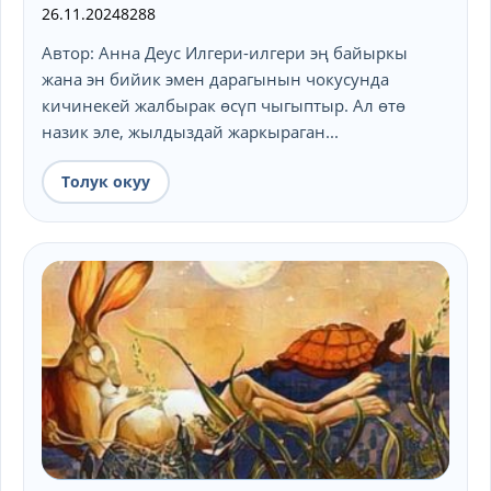
26.11.2024
8288
Автор: Анна Деус Илгери-илгери эң байыркы
жана эн бийик эмен дарагынын чокусунда
кичинекей жалбырак өсүп чыгыптыр. Ал өтө
назик эле, жылдыздай жаркыраган...
Толук окуу