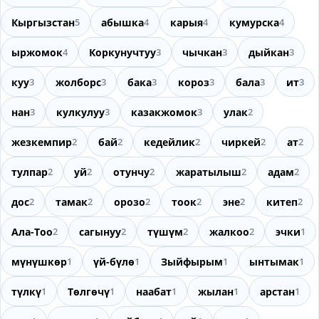
Кыргызстан
5
абышка
4
карыя
4
кумурска
4
ыржомок
4
Коркунучтуу
3
чычкан
3
дыйкан
3
куу
3
жолборс
3
бака
3
короз
3
бала
3
ит
3
нан
3
кулкулуу
3
казакжомок
3
улак
2
жезкемпир
2
бай
2
кедейлик
2
чиркей
2
ат
2
тулпар
2
уй
2
отунчу
2
жаратылыш
2
адам
2
дос
2
тамак
2
орозо
2
тоок
2
эне
2
китеп
2
Ала-Тоо
2
сагынуу
2
түшүм
2
жалкоо
2
эчки
1
мүнүшкөр
1
үй-бүлө
1
Зыйфырым
1
ынтымак
1
түлкү
1
Төлгөчү
1
наабат
1
жылан
1
арстан
1