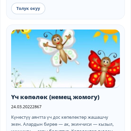
Толук окуу
Үч көпөлөк (немец жомогу)
24.03.2022
2867
Күнөстүү аянтта үч дос көпөлөктөр ​​жашашчу
экен. Алардын бирөө — ак, экинчиси — кызыл,