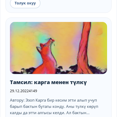
Толук окуу
Тамсил: карга менен түлкү
29.12.2022
4149
Автору: Эзоп Карга бир кесим этти алып учуп
барып бактын бутагы конду. Аны түлкү көрүп
калды да этти алгысы келди. Ал бактын...