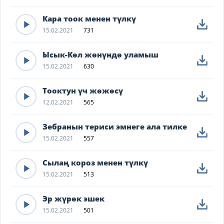
Кара тоок менен түлкү
15.02.2021
731
Ысык-Көл жөнүндө уламыш
15.02.2021
630
Тооктун үч жөжөсү
12.02.2021
565
Зебранын териси эмнеге ала тилке
15.02.2021
557
Сылаң короз менен түлкү
15.02.2021
513
Эр жүрөк эшек
15.02.2021
501