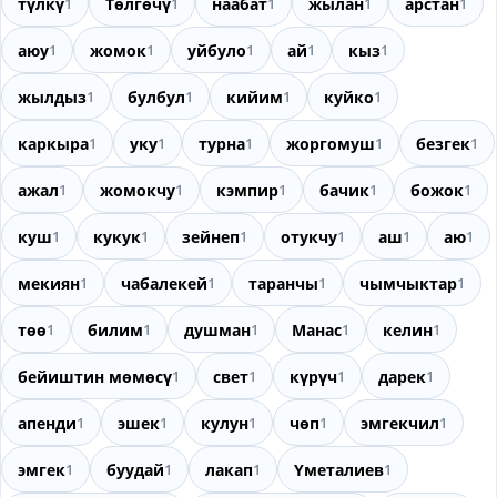
түлкү
1
Төлгөчү
1
наабат
1
жылан
1
арстан
1
аюу
1
жомок
1
уйбуло
1
ай
1
кыз
1
жылдыз
1
булбул
1
кийим
1
куйко
1
каркыра
1
уку
1
турна
1
жоргомуш
1
безгек
1
ажал
1
жомокчу
1
кэмпир
1
бачик
1
божок
1
куш
1
кукук
1
зейнеп
1
отукчу
1
аш
1
аю
1
мекиян
1
чабалекей
1
таранчы
1
чымчыктар
1
төө
1
билим
1
душман
1
Манас
1
келин
1
бейиштин мөмөсү
1
свет
1
күрүч
1
дарек
1
апенди
1
эшек
1
кулун
1
чөп
1
эмгекчил
1
эмгек
1
буудай
1
лакап
1
Үметалиев
1