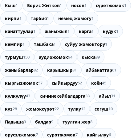
Кыш
1
Борис Житков
1
носов
1
cүрөтжомок
1
кирпи
1
тарбия
1
немец жомогу
1
канаттуулар
1
жаныжыл
1
карга
1
кудук
1
кемпир
1
ташбака
1
суйуу жомоктору
1
турмуш
150
аудиожомок
94
кыска
89
жаныбарлар
82
карышкыр
81
айбанаттар
61
кыргызжомок
57
сыйкырдуу
52
коён
45
күлкүлүү
43
кичинекейбалдарга
33
айыл
31
күз
28
жомоксүрөт
22
тулку
12
согуш
10
Падыша
9
балдар
9
туулган жер
8
орусэлжомок
7
суротжомок
7
кайгылуу
6