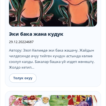
Эки бака жана кудук
29.12.2022
4687
Автору: Эзоп Көлмөдө эки бака жашачу. Жайдын
чилдесинде ачуу тийген күндүн астында көлмө
соолуп калды. Бакалар башка үй издеп жөнөштү.
Жолдо кетип...
Толук окуу