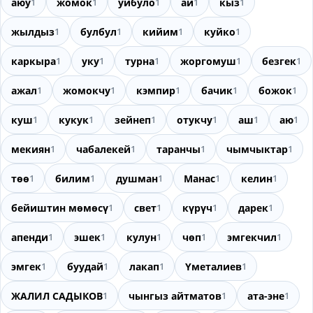
аюу
1
жомок
1
уйбуло
1
ай
1
кыз
1
жылдыз
1
булбул
1
кийим
1
куйко
1
каркыра
1
уку
1
турна
1
жоргомуш
1
безгек
1
ажал
1
жомокчу
1
кэмпир
1
бачик
1
божок
1
куш
1
кукук
1
зейнеп
1
отукчу
1
аш
1
аю
1
мекиян
1
чабалекей
1
таранчы
1
чымчыктар
1
төө
1
билим
1
душман
1
Манас
1
келин
1
бейиштин мөмөсү
1
свет
1
күрүч
1
дарек
1
апенди
1
эшек
1
кулун
1
чөп
1
эмгекчил
1
эмгек
1
буудай
1
лакап
1
Үметалиев
1
ЖАЛИЛ САДЫКОВ
1
чынгыз айтматов
1
ата-эне
1