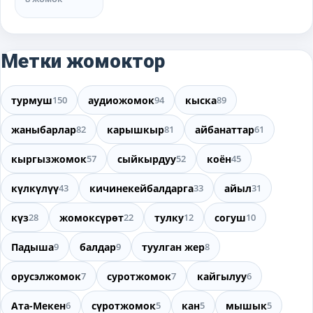
Метки жомоктор
турмуш
150
аудиожомок
94
кыска
89
жаныбарлар
82
карышкыр
81
айбанаттар
61
кыргызжомок
57
сыйкырдуу
52
коён
45
күлкүлүү
43
кичинекейбалдарга
33
айыл
31
күз
28
жомоксүрөт
22
тулку
12
согуш
10
Падыша
9
балдар
9
туулган жер
8
орусэлжомок
7
суротжомок
7
кайгылуу
6
Ата-Мекен
6
сүротжомок
5
кан
5
мышык
5