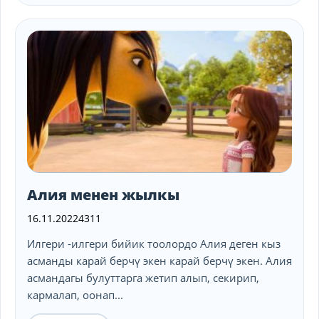
Алия менен жылкы
16.11.2022
4311
Илгери -илгери бийик тоолордо Алия деген кыз
асманды карай берчү экен карай берчү экен. Алия
асмандагы булуттарга жетип алып, секирип,
кармалап, оонап...