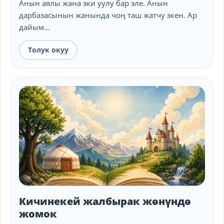
Анын аялы жана эки уулу бар эле. Анын
дарбазасынын жанында чоң таш жатчу экен. Ар
дайым...
Толук окуу
Кичинекей жалбырак жөнүндө
жомок