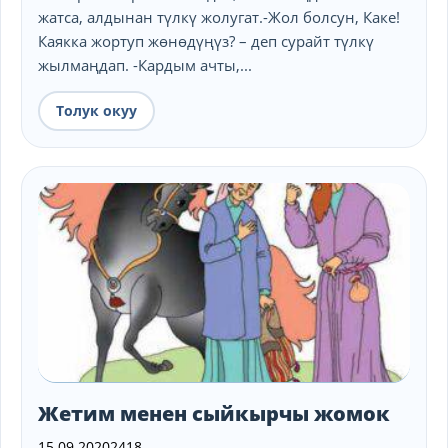
жатса, алдынан түлкү жолугат.-Жол болсун, Каке!
Каякка жортуп жөнөдүңүз? – деп сурайт түлкү
жылмаңдап. -Кардым ачты,...
Толук окуу
Жетим менен сыйкырчы жомок
15.09.2020
2418