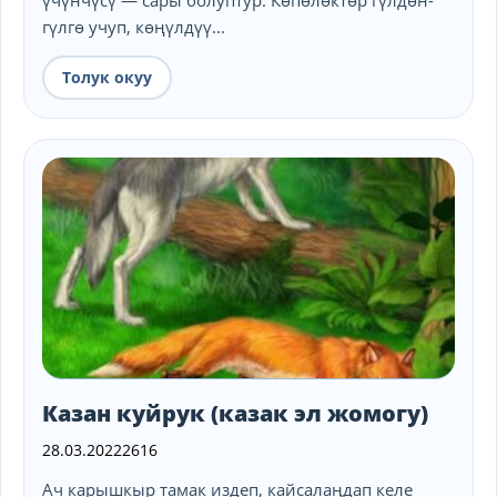
үчүнчүсү — сары болуптур. Көпөлөктөр гүлдөн-
гүлгө учуп, көңүлдүү...
Толук окуу
Казан куйрук (казак эл жомогу)
28.03.2022
2616
Ач карышкыр тамак издеп, кайсалаңдап келе