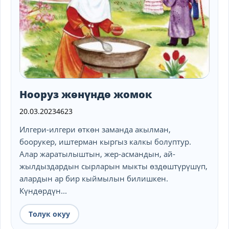
Нооруз жөнүндө жомок
20.03.2023
4623
Илгери-илгери өткөн заманда акылман,
боорукер, иштерман кыргыз калкы болуптур.
Алар жаратылыштын, жер-асмандын, ай-
жылдыздардын сырларын мыкты өздөштүрүшүп,
алардын ар бир кыймылын билишкен.
Күндөрдүн...
Толук окуу