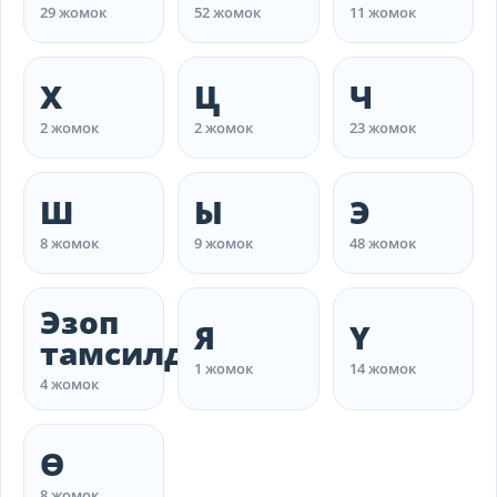
29 жомок
52 жомок
11 жомок
Х
Ц
Ч
2 жомок
2 жомок
23 жомок
Ш
Ы
Э
8 жомок
9 жомок
48 жомок
Эзоп
Я
Ү
тамсилдери
1 жомок
14 жомок
4 жомок
Ө
8 жомок