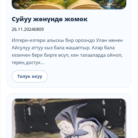
Суйуу жөнүндө жомок
26.11.2024
6809
Илгери-илгери алыскы бир ороондо Улан менен
Айсулуу аттуу кыз бала жашаптыр. Алар бала
кезинен бери бирге өсүп, кен талааларда ойноп,
терең достук...
Толук окуу