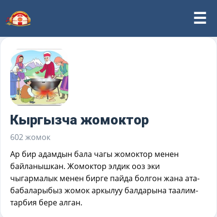
Кыргызча жомоктор
602 жомок
Ар бир адамдын бала чагы жомоктор менен
байланышкан. Жомоктор элдик ооз эки
чыгармалык менен бирге пайда болгон жана ата-
бабаларыбыз жомок аркылуу балдарына таалим-
тарбия бере алган.