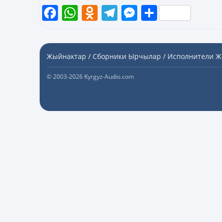
Facebook
WhatsApp
Odnoklassniki
Telegram
Messenger
Share
Жыйнактар / Сборники
Ырчылар / Исполнители
Ж
© 2003-2026 Kyrgyz-Audio.com