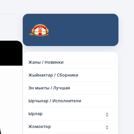
Жаны / Новинки
Жыйнактар / Сборники
Эн мыкты / Лучшая
Ырчылар / Исполнители
раскрыть
Ырлар
дочернее
меню
раскрыть
Жомоктор
дочернее