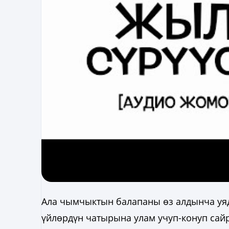
Ала чымчыктын балапаны өз алдынча уяда
үйлөрдүн чатырына улам учуп-конуп сай