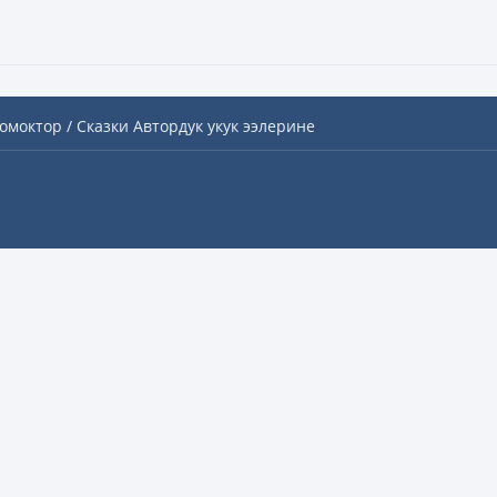
омоктор / Сказки
Автордук укук ээлерине