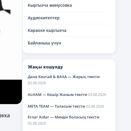
меню
Кыргызча минусовка
Аудиокитептер
Караоке кыргызча
Байланыш үчүн
Жаңы кошулду
Дана Кентай & BAXA — Жарық тексти
03.08.2026
ALHAM — Кешір Жаным тексти
03.08.2026
META TEAM — Таласым тексти
02.08.2026
акка
Ernar Aidar — Мендік боласың тексти
02.08.2026