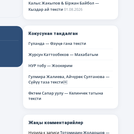
Калыс Жакыпов & Біржан Байбол —
Кыздар ай тексти
01.08.2026
Кокусунан тандалган
Гүланда — Өзүңө гана тексти
Журсун Каттообеков — Махабатым
НУР тобу — Жоокерим
Гулмира Жалиева, Айчүрөк Султанова —
Сүйүү таза тексти￼
Өктөм Сапар уулу — Келинчек татына
тексти
Жаңы комментарийлер
Нурила
к записи
Тотомидин Жолдошов —