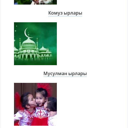
Комуз ырлары
Мусулман ырлары