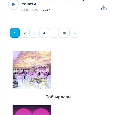
тексти
24.07.2026
2747
…
1
2
3
4
78
»
Той ырлары