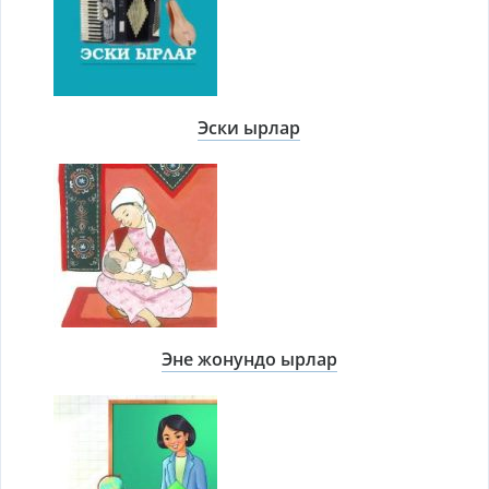
Эски ырлар
Эне жонундо ырлар