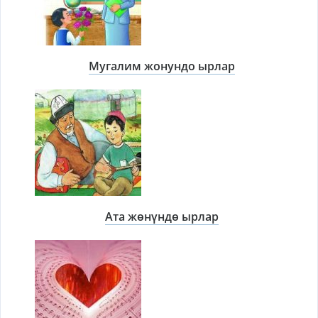
Мугалим жонундо ырлар
Ата жөнүндө ырлар