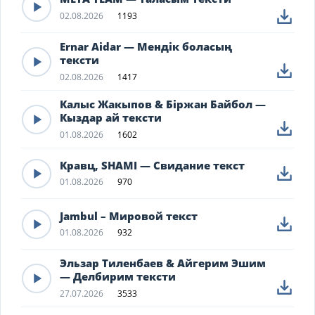
02.08.2026
1193
Ernar Aidar — Мендік боласың
тексти
02.08.2026
1417
Калыс Жакыпов & Біржан Байбол —
Кыздар ай тексти
01.08.2026
1602
Кравц, SHAMI — Свидание текст
01.08.2026
970
Jambul – Мировой текст
01.08.2026
932
Эльзар Тиленбаев & Айгерим Эшим
— Делбирим тексти
27.07.2026
3533