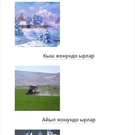
Кыш жонундо ырлар
Айыл жонундо ырлар