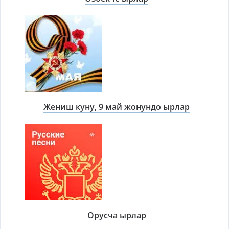
Жениш куну, 9 май жонундо ырлар
Орусча ырлар