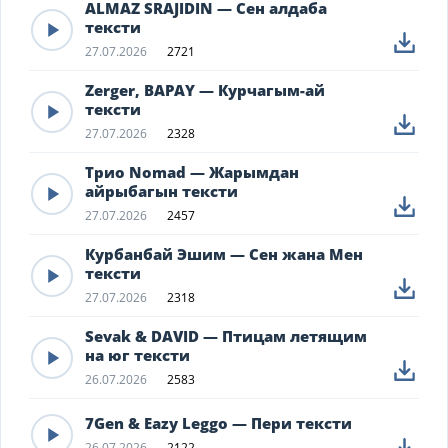
ALMAZ SRAJIDIN — Сен алдаба
тексти
27.07.2026
2721
Zerger, BAPAY — Курчагым-ай
тексти
27.07.2026
2328
Трио Nomad — Жарымдан
айрыбагын тексти
27.07.2026
2457
Курбанбай Эшим — Сен жана Мен
тексти
27.07.2026
2318
Sevak & DAVID — Птицам летящим
на юг тексти
26.07.2026
2583
7Gen & Eazy Leggo — Пери тексти
26.07.2026
2122