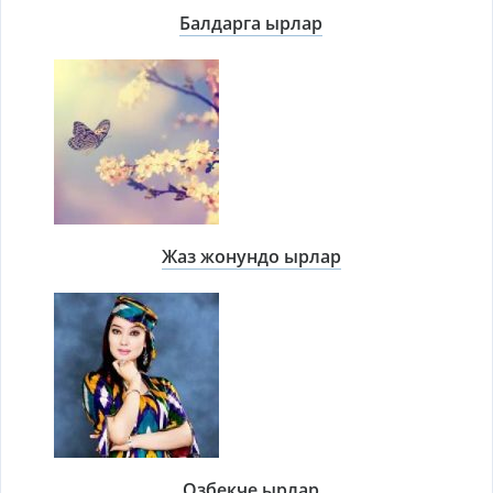
Балдарга ырлар
Жаз жонундо ырлар
Озбекче ырлар