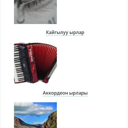
Кайгылуу ырлар
Аккордеон ырлары