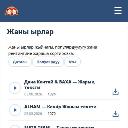
Жаны ырлар
Жаны ырлар жыйнагы, популярдуулугу жана
рейтингине жараша сортировка.
Датасы
Популярдуу
Аты
Дана Кентай & BAXA — Жарық
тексти
03.08.2026
1324
ALHAM — Кешір Жаным тексти
03.08.2026
1070
META TEAM — Таласым тексти