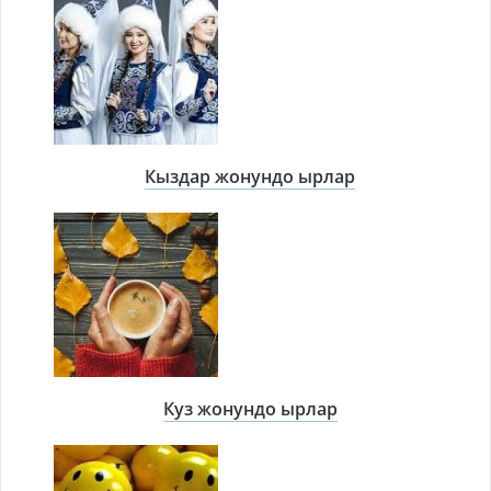
Кыздар жонундо ырлар
Куз жонундо ырлар