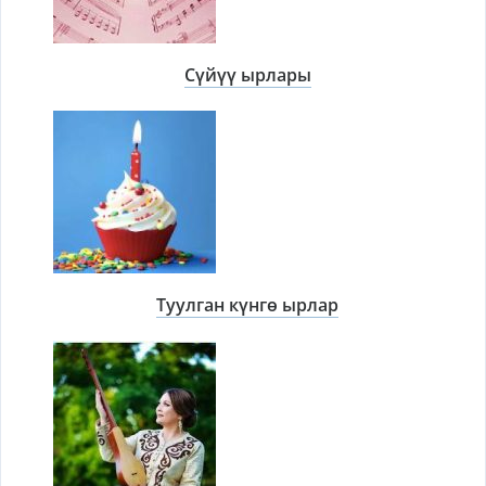
Сүйүү ырлары
Туулган күнгө ырлар