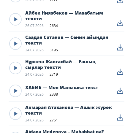
Айбек Ниязбеков — Махабатым
тексти
26.07.2026
2634
Саадан Сатанов — Сенин айыңдан
тексти
24.07.2026
3195
Нұркеш Жалғасбай — Ғашық
сырлар тексти
24.07.2026
2719
ХАБИБ — Моя Малышка текст
24.07.2026
2338
Акмарал Атаханова — Ашык жүрөк
тексти
24.07.2026
2761
Aidana Medenova – Mahabbat pa?