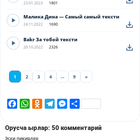
23.01.2023
1801
Малика Дина — Самый самый тексти
24.11.2022
1690
Bakr За тобой тексти
20.10.2022
2326
…
1
2
3
4
9
»
Facebook
WhatsApp
Odnoklassniki
Telegram
Messenger
Share
Орусча ырлар: 50 комментарий
Навигация
Эски пикирлер