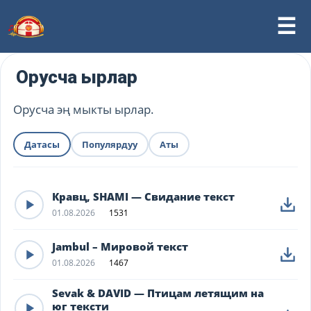
Орусча ырлар
Орусча эң мыкты ырлар.
Датасы
Популярдуу
Аты
Кравц, SHAMI — Свидание текст
01.08.2026
1531
Jambul – Мировой текст
01.08.2026
1467
Sevak & DAVID — Птицам летящим на
юг тексти