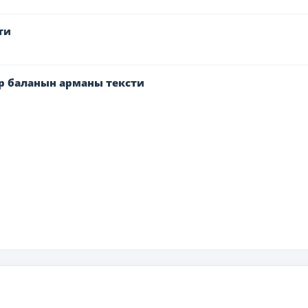
ти
р баланын арманы тексти