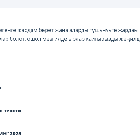
згенге жардам берет жана аларды түшүнүүгө жардам 
лар болот, ошол мезгилде ырлар кайгыбызды жеңилд
и
л тексти
ИН” 2025