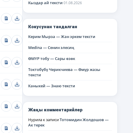
Кыздар ай тексти
01.08.2026
Кокусунан тандалган
Керим Мырза — Жан эркем тексти
Medina — Сенин элесиң
ӨМҮР тобу — Сары өзөк
Токтобүбү Черикчиева — Өмүр жазы
тексти
Каныкей — Знаю тексти
Жаңы комментарийлер
Нурила
к записи
Тотомидин Жолдошов —
Ак терек