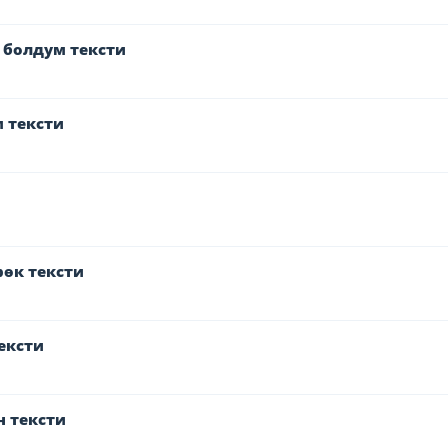
 болдум тексти
 тексти
өк тексти
ексти
н тексти