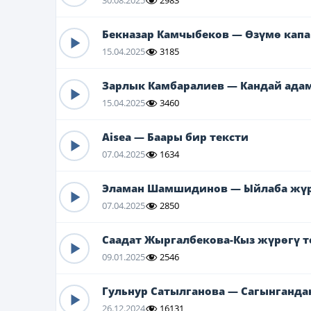
Бекназар Камчыбеков — Өзүмө капа
15.04.2025
3185
Зарлык Камбаралиев — Кандай адам
15.04.2025
3460
Aisea — Баары бир тексти
07.04.2025
1634
Эламан Шамшидинов — Ыйлаба жүр
07.04.2025
2850
Саадат Жыргалбекова-Кыз жүрөгү т
09.01.2025
2546
Гульнур Сатылганова — Сагынганда
26.12.2024
16131