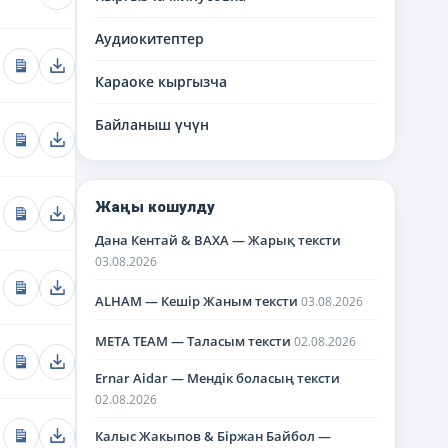
Аудиокитептер
Караоке кыргызча
Байланыш үчүн
Жаңы кошулду
Дана Кентай & BAXA — Жарық тексти
03.08.2026
ALHAM — Кешір Жаным тексти
03.08.2026
META TEAM — Таласым тексти
02.08.2026
Ernar Aidar — Мендік боласың тексти
02.08.2026
Калыс Жакыпов & Біржан Байбол —