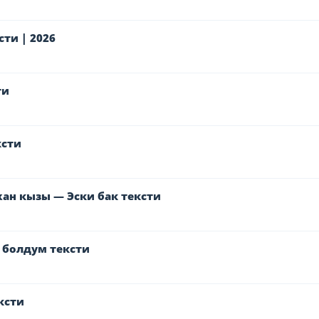
ти | 2026
ти
ксти
ан кызы — Эски бак тексти
 болдум тексти
ксти