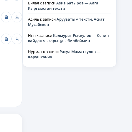
Билал
к записи
Азиз Батыров — Алга
Кыргызстан тексти
Адиль
к записи
Аруузатым тексти, Аскат
Мусабеков
Ннн
к записи
Калмурат Рыскулов — Сенин
кайдан чыгарыңды билбеймин
Нурмат
к записи
Расул Маматкулов —
Көрүшкөнчө