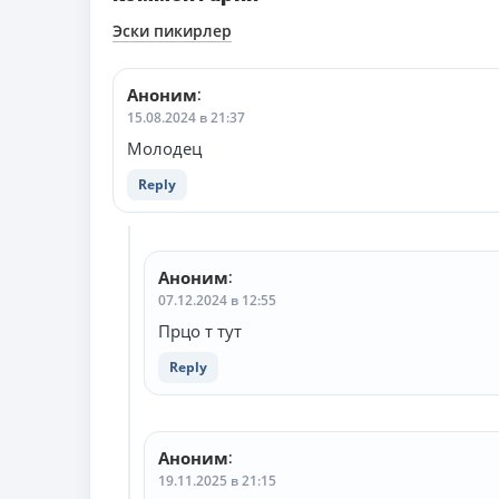
Навигация
Эски пикирлер
по
комментариям
Аноним
:
15.08.2024 в 21:37
Молодец
Reply
Аноним
:
07.12.2024 в 12:55
Прцо т тут
Reply
Аноним
:
19.11.2025 в 21:15