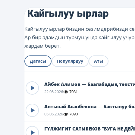
Кайгылуу ырлар
Кайгылуу ырлар биздин сезимдерибизди се
Ар бир адамдын турмушунда кайгылуу учур
жардам берет.
Датасы
Популярдуу
Аты
Айбек Алимов — Баалабадың текст
22.05.2026
7031
Алтынай Асанбекова — Бактылуу бо
05.05.2026
7090
ГҮЛЖИГИТ САТЫБЕКОВ “БУГА НЕ ДЕЙ