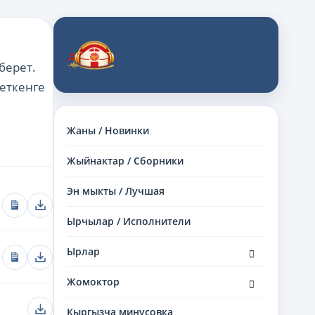
берет.
еткенге
Жаны / Новинки
Жыйнактар / Сборники
Эн мыкты / Лучшая
Ырчылар / Исполнители
раскрыть
Ырлар
дочернее
меню
раскрыть
Жомоктор
дочернее
меню
Кыргызча минусовка