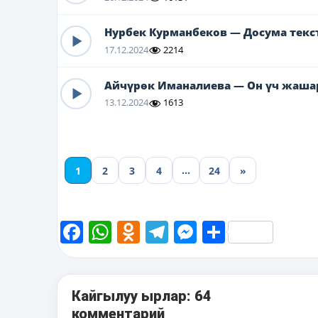
Нурбек Курманбеков — Досума текс
17.12.2024
2214
Айчүрөк Иманалиева — Он үч жаша
13.12.2024
1613
…
1
2
3
4
24
»
Facebook
WhatsApp
Odnoklassniki
Telegram
Messenger
Share
Кайгылуу ырлар: 64
комментарий