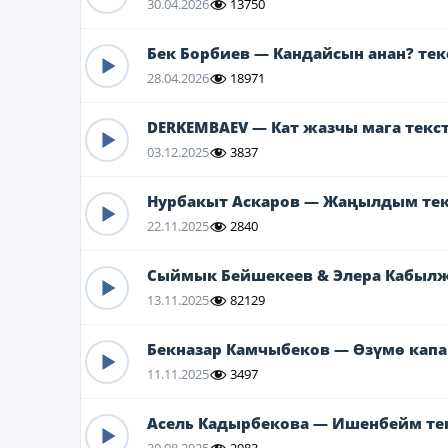
30.04.2026
13750
Бек Борбиев — Кандайсын анан? текс
28.04.2026
18971
DERKEMBAEV — Кат жазчы мага текс
03.12.2025
3837
Нурбакыт Аскаров — Жаңылдым те
22.11.2025
2840
Сыймык Бейшекеев & Элера Кабылж
13.11.2025
82129
Бекназар Камчыбеков — Өзүмө капа
11.11.2025
3497
Асель Кадырбекова — Ишенбейм те
30.08.2025
2983