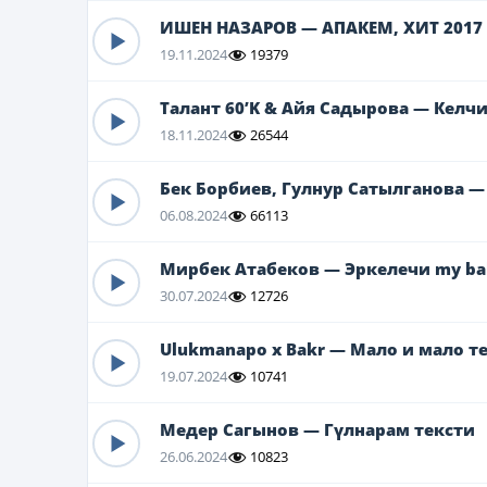
ИШЕН НАЗАРОВ — АПАКЕМ, ХИТ 2017 
19.11.2024
19379
Талант 60’K & Айя Садырова — Келчи 
18.11.2024
26544
Бек Борбиев, Гулнур Сатылганова —
06.08.2024
66113
Мирбек Атабеков — Эркелечи my ba
30.07.2024
12726
Ulukmanapo x Bakr — Мало и мало т
19.07.2024
10741
Медер Сагынов — Гүлнарам тексти
26.06.2024
10823