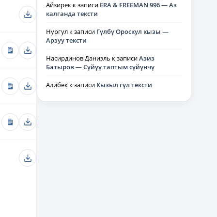
Айзирек
к записи
ERA & FREEMAN 996 — Аз
калганда тексти
Нургул
к записи
Гүлбү Ороскул кызы —
Арзуу тексти
Насирдинов Даниэль
к записи
Азиз
Батыров — Сүйүү таптым сүйүнчү
Алибек
к записи
Кызыл гүл тексти