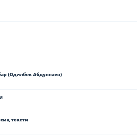
ар (Одилбек Абдуллаев)
и
сиң тексти