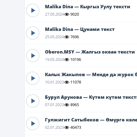
Malika Dina — Кыргыз Уулу тексти
27.05.2024
9020
Malika Dina — Цунами текст
25.05.2024
7696
Oberon.MSY — Жалгыз океан тексти
19.05.2024
10196
Калыс Жакыпов — Менде да журок б
10.01.2023
11078
Бурул Арунова — Күтөм күтөм текст
07.01.2023
8965
Гулжигит Сатыбеков — Өмүргө келе
02.01.2023
40473