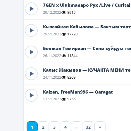
7GEN x Ulukmanapo Рух /Live / Curltai
29.12.2022
8915
Кызсайкал Кабылова — Бактым тапт
29.11.2022
17728
Бекжан Темирхан — Сени суйдум те
26.11.2022
11844
Калыс Жакыпов — КУЧАКТА МЕНИ те
24.11.2022
8209
Kaizen, FreeMan996 — Qaragat
13.11.2022
9756
…
1
2
3
4
32
»