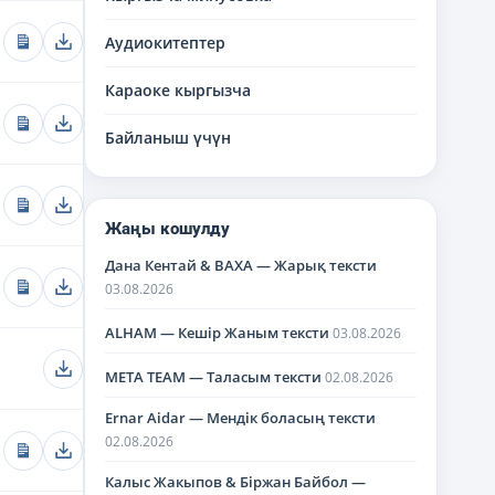
Аудиокитептер
Караоке кыргызча
Байланыш үчүн
Жаңы кошулду
Дана Кентай & BAXA — Жарық тексти
03.08.2026
ALHAM — Кешір Жаным тексти
03.08.2026
META TEAM — Таласым тексти
02.08.2026
Ernar Aidar — Мендік боласың тексти
02.08.2026
Калыс Жакыпов & Біржан Байбол —