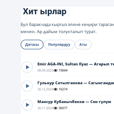
Хит ырлар
Бул баракчада кыргыз элине кеңири тарага
менен. Ар дайым толукталып турат.
Датасы
Популярдуу
Аты
Emir AGA-INI, Sultan Ilyaz — Агарып 
08.09.2025
73694
Гульнур Сатылганова — Сагынганда
26.12.2024
16274
Мансур Кубанычбеков — Сен гүлүм
26.11.2024
36077