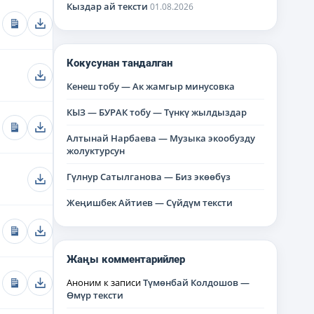
Кыздар ай тексти
01.08.2026
Кокусунан тандалган
Кенеш тобу — Ак жамгыр минусовка
КЫЗ — БУРАК тобу — Түнкү жылдыздар
Алтынай Нарбаева — Музыка экообузду
жолуктурсун
Гүлнур Сатылганова — Биз экөөбүз
Жеңишбек Айтиев — Сүйдүм тексти
Жаңы комментарийлер
Аноним
к записи
Түмөнбай Колдошов —
Өмүр тексти