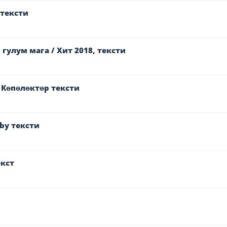
тексти
гулум мага / Хит 2018, тексти
 Кɵпɵлɵктɵр тексти
by тексти
екст