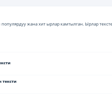
н популярдуу жана хит ырлар камтылган. Ырлар текст
тексти
н тексти