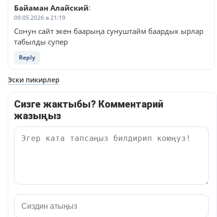
Байаман Алайский
:
09.05.2026 в 21:19
Сонун сайт экен баарыңа сунуштайм баардык ырлар
табылды супер
Reply
Навигация
Эски пикирлер
по
Сизге жактыбы? Комментарий
комментариям
жазыңыз