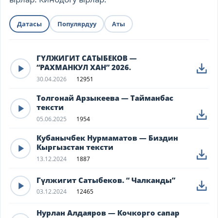
Датасы
Популярдуу
Аты
ГҮЛЖИГИТ САТЫБЕКОВ —
“РАХМАНКУЛ ХАН” 2026.
30.04.2026
12951
Толгонай Арзыкеева — Тайманбас
тексти
05.06.2025
1954
Кубанычбек Нурмаматов — Биздин
Кыргызстан тексти
13.12.2024
1887
Гүлжигит Сатыбеков. “ Чалканды”
03.12.2024
12465
Нурлан Алдаяров — Кочкорго сапар