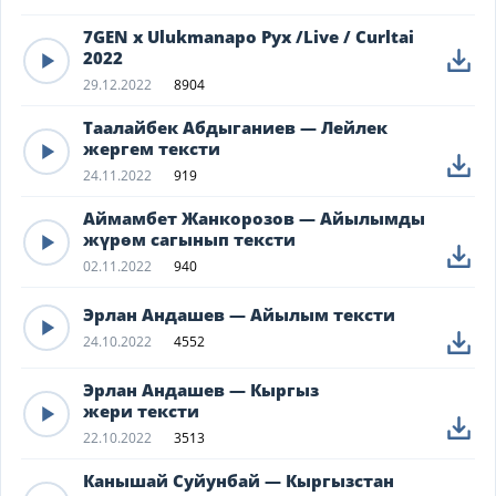
7GEN x Ulukmanapo Рух /Live / Curltai
2022
29.12.2022
8904
Таалайбек Абдыганиев — Лейлек
жергем тексти
24.11.2022
919
Аймамбет Жанкорозов — Айылымды
жүрөм сагынып тексти
02.11.2022
940
Эрлан Андашев — Айылым тексти
24.10.2022
4552
Эрлан Андашев — Кыргыз
жери тексти
22.10.2022
3513
Канышай Суйунбай — Кыргызстан