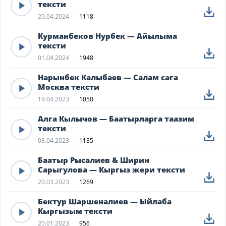
тексти
20.04.2024
1118
Курманбеков Нурбек — Айылыма
тексти
01.04.2024
1948
Нарынбек Калыбаев — Салам сага
Москва тексти
19.04.2023
1050
Алга Кылычов — Баатырларга таазим
тексти
08.04.2023
1135
Баатыр Рысалиев & Ширин
Сарыгулова — Кыргыз жери тексти
20.03.2023
1269
Бектур Шаршеналиев — Ыйлаба
Кыргызым тексти
20.01.2023
956