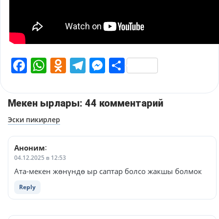
Facebook
WhatsApp
Odnoklassniki
Telegram
Messenger
Share
Мекен ырлары: 44 комментарий
Навигация
Эски пикирлер
по
комментариям
Аноним
:
04.12.2025 в 12:53
Ата-мекен жөнүндө ыр саптар болсо жакшы болмок
Reply