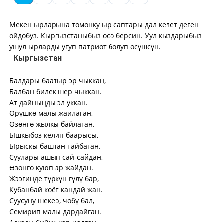
Мекен ырларына томонку ыр саптары дал келет деген
ойдобуз. Кыргызстаныбыз өсө берсин. Уул кыздарыбыз
ушул ырларды угуп патриот болуп өсүшсүн.
Кыргызстан
Балдары баатыр эр чыккан,
Балбан билек шер чыккан.
Ат дайныңды эл уккан.
Өрүшкө малы жайлаган,
Өзөнгө жылкы байлаган.
Ышкыбоз келип баарысы,
Ырыскы баштан тайбаган.
Суулары ашып сай-сайдан,
Өзөнгө куюп ар жайдан.
Жээгинде түркүн гүлү бар,
Кубанбай коёт кандай жан.
Суусуну шекер, чөбү бал,
Семирип малы дардайган.