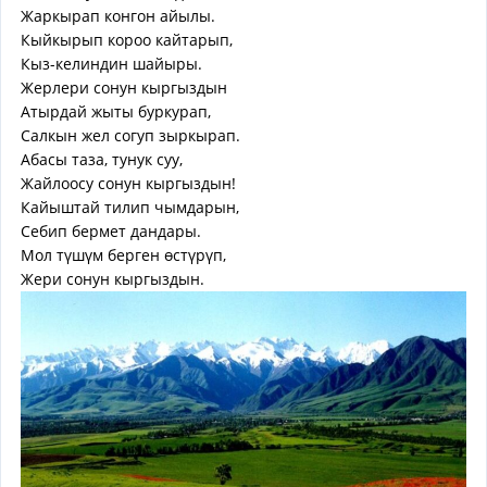
Жаркырап конгон айылы.
Кыйкырып короо кайтарып,
Кыз-келиндин шайыры.
Жерлери сонун кыргыздын
Атырдай жыты буркурап,
Салкын жел согуп зыркырап.
Абасы таза, тунук суу,
Жайлоосу сонун кыргыздын!
Кайыштай тилип чымдарын,
Себип бермет дандары.
Мол түшүм берген өстүрүп,
Жери сонун кыргыздын.