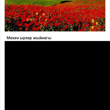
Мекен ырлар жыйнагы