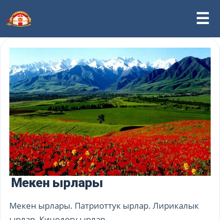
Мекен ырлары
Мекен ырлары. Патриоттук ырлар. Лирикалык
ырлар. Кинодогу ырлар.