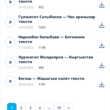
тексти
14.10.2022
952
Гүлжигит Сатыбеков — Чек арачылар
тексти
14.10.2022
1633
Нарынбек Калыбаев — Баткеним
тексти
11.10.2022
1148
Нуржигит Молдояров — Кыргызстан
тексти
23.09.2022
990
Бегиш — Жашагым келет тексти
20.09.2022
1747
…
1
2
3
4
13
»