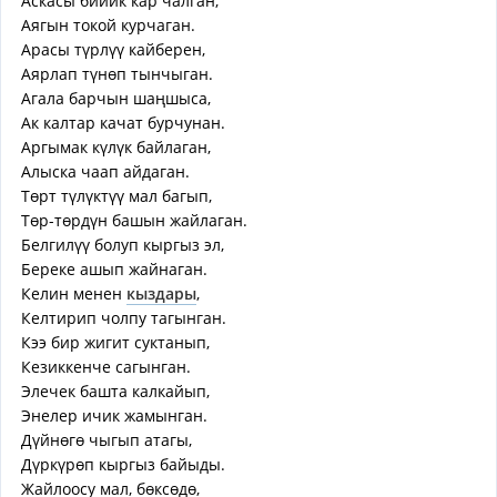
Аскасы бийик кар чалган,
Аягын токой курчаган.
Арасы түрлүү кайберен,
Аярлап түнөп тынчыган.
Агала барчын шаңшыса,
Ак калтар качат бурчунан.
Аргымак күлүк байлаган,
Алыска чаап айдаган.
Төрт түлүктүү мал багып,
Төр-төрдүн башын жайлаган.
Белгилүү болуп кыргыз эл,
Береке ашып жайнаган.
Келин менен
кыздары
,
Келтирип чолпу тагынган.
Кээ бир жигит суктанып,
Кезиккенче сагынган.
Элечек башта калкайып,
Энелер ичик жамынган.
Дүйнөгө чыгып атагы,
Дүркүрөп кыргыз байыды.
Жайлоосу мал, бөксөдө,