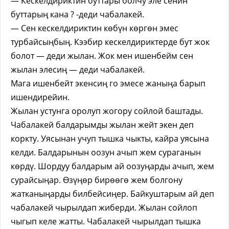
— Кескелдириктин буттары болчу эле сенин
буттарың кана ? -деди чабалакей.
— Сен кескелдириктин көбүн көргөн эмес
турбайсыңбың. Кээбир кескелдириктерде бут жок
болот — деди жылан. Жок мен ишенбейм сен
жылан элесиң — деди чабалакей.
Мага ишенбейт экенсиң го эмесе жаныңа барып
ишендирейин.
Жылан устунга оролуп жогору сойлой баштады.
Чабалакей балдарымды жылан жейт экен деп
коркту. Уясынан учуп тышка чыкты, кайра уясына
келди. Балдарынын оозун ачып жем сураганын
көрдү. Шордуу балдарым ай оозуңарды ачып, жем
сурайсыңар. Өзүңөр бирөөгө жем болгону
жатканыңарды билбейсиңер. Байкуштарым ай деп
чабалакей чырылдап жиберди. Жылан сойлоп
чыгып келе жатты. Чабалакей чырылдап тышка