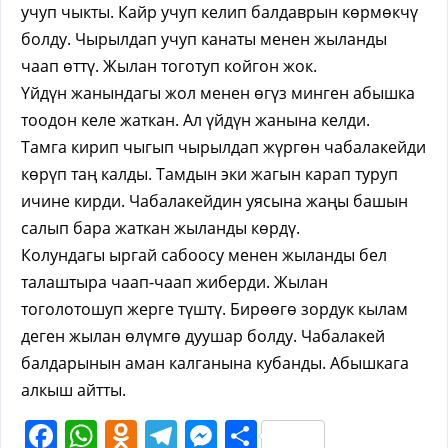
учуп чыкты. Кайр учуп келип балдаврын көрмөкчү
болду. Чырылдап учуп канаты менен жыланды
чаап өттү. Жылан тоготуп койгон жок.
Үйдүн жанындагы жол менен өгүз минген абышка
тоодон келе жаткан. Ал үйдүн жанына келди.
Тамга кирип чыгып чырылдап жүргөн чабалакейди
көрүп таң калды. Тамдын эки жагын карап туруп
ичине кирди. Чабалакейдин уясына жаңы башын
салып бара жаткан жыланды көрдү.
Колундагы ыргай сабоосу менен жыланды бел
талаштыра чаап-чаап жиберди. Жылан
тоголотошуп жерге түштү. Бирөөгө зордук кылам
деген жылан өлүмгө дуушар болду. Чабалакей
балдарынын аман калганына кубанды. Абышкага
алкыш айтты.
Facebook
WhatsApp
Odnoklassniki
Telegram
Messenger
Share