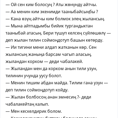
— Ой сен ким болосуң ? Аты жөнүндү айтчы.
— Аа менин ким экенимди тааныбайсыңбы ?
— Кана өзүң айтчы ким болмок элең жылансың.
— Мына айтпадымбы бийик тургандыктан
тааныбай атасың. Бери түшүп келсең сүйлөшөлү —
деп жылан тилин соймоңдотуп башын көтөрдү.
— Ии тигини мени алдап жатканын көр. Сен
жылансың жаныңа барсам чагып аласың,
жыландан корком — деди чабалакей.
— Жыландан мен да корком анын тили узун,
тилинин учунда уусу болот.
— Менин тишим абдан майда. Тилим гана узун —
деп тилин соймоңдотуп койду.
— Жылан болбосоң анан эмнесиң ?- деди
чабалакейтаң калып.
— Мен кескелдирик болом.