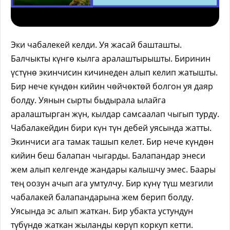
Эки чабалекей келди. Уя жасай башташты.
Балчыкты күнгө кылга аралаштырышты. Биринин
үстүнө экинчисин кичинеден алып келип жатышты.
Бир нече күндөн кийин чөйчөктөй болгон уя даяр
болду. Уянын сырты быдырала ылайга
аралаштырган жүн, кылдар самсаалап чыгып турду.
Чабалакейдин бири күн түн дебей уясында жатты.
Экинчиси ага тамак ташып келет. Бир нече күндөн
кийин беш балапан чыгарды. Балапандар энеси
жем алып келгенде жандары калышчу эмес. Баары
тең оозун ачып ага умтулчу. Бир күнү түш мезгили
чабалакей балапандарына жем берип болду.
Уясында эс алып жаткан. Бир убакта устундун
түбүндө жаткан жыланды көрүп коркуп кетти.