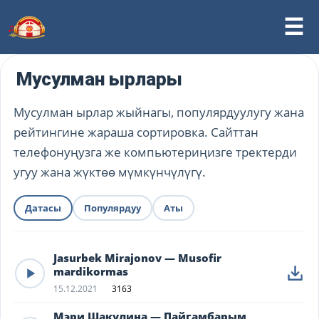
Мусулман ырлары
Мусулман ырлар жыйнагы, популярдуулугу жана
рейтингине жараша сортировка. Сайттан
телефонуңузга же компьютериңизге тректерди
угуу жана жүктөө мүмкүнчүлүгү.
Датасы
Популярдуу
Аты
Jasurbek Mirajonov — Musofir
mardikormas
15.12.2021
3163
Мэри Шакулина — Пайгамбарым