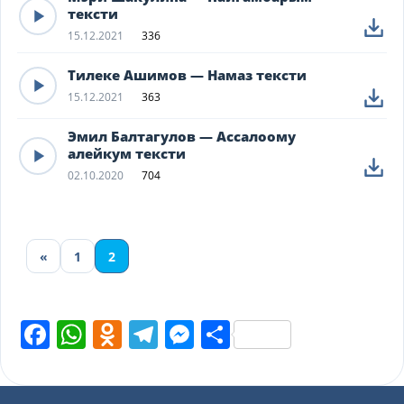
тексти
15.12.2021
336
Тилеке Ашимов — Намаз тексти
15.12.2021
363
Эмил Балтагулов — Ассалоому
алейкум тексти
02.10.2020
704
«
1
2
Facebook
WhatsApp
Odnoklassniki
Telegram
Messenger
Share