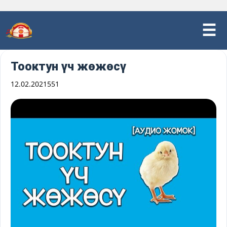
Тооктун үч жөжөсү
12.02.2021
551