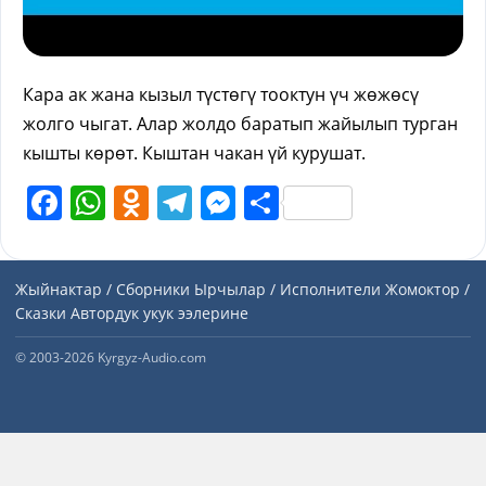
Кара ак жана кызыл түстөгү тооктун үч жөжөсү
жолго чыгат. Алар жолдо баратып жайылып турган
кышты көрөт. Кыштан чакан үй курушат.
Facebook
WhatsApp
Odnoklassniki
Telegram
Messenger
Share
Жыйнактар / Сборники
Ырчылар / Исполнители
Жомоктор /
Сказки
Автордук укук ээлерине
© 2003-2026 Kyrgyz-Audio.com