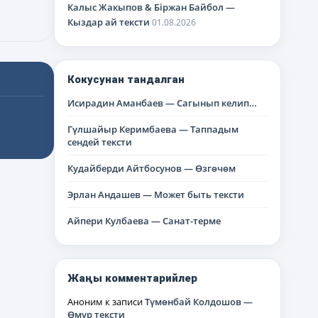
Калыс Жакыпов & Біржан Байбол —
Кыздар ай тексти
01.08.2026
Кокусунан тандалган
Исирадин Аманбаев — Сагынып келип…
Гүлшайыр Керимбаева — Таппадым
сендей тексти
Кудайберди Айтбосунов — Өзгөчөм
Эрлан Андашев — Может быть тексти
Айпери Кулбаева — Санат-терме
Жаңы комментарийлер
Аноним
к записи
Түмөнбай Колдошов —
Өмүр тексти