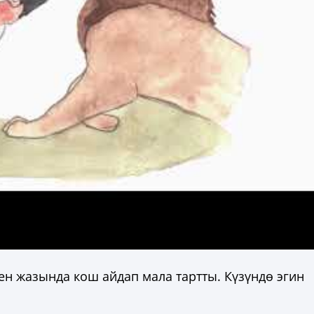
н жазында кош айдап мала тартты. Күзүндө эгин