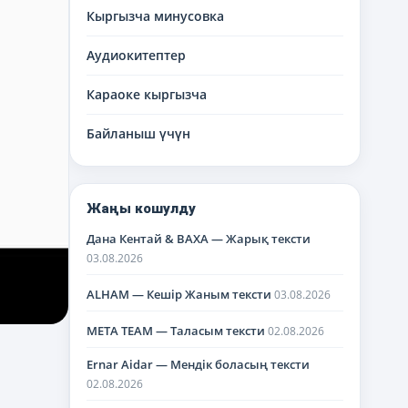
меню
Кыргызча минусовка
Аудиокитептер
Караоке кыргызча
Байланыш үчүн
Жаңы кошулду
Дана Кентай & BAXA — Жарық тексти
03.08.2026
ALHAM — Кешір Жаным тексти
03.08.2026
META TEAM — Таласым тексти
02.08.2026
Ernar Aidar — Мендік боласың тексти
02.08.2026