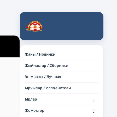
Жаны / Новинки
Жыйнактар / Сборники
Эн мыкты / Лучшая
Ырчылар / Исполнители
раскрыть
Ырлар
дочернее
меню
раскрыть
Жомоктор
дочернее