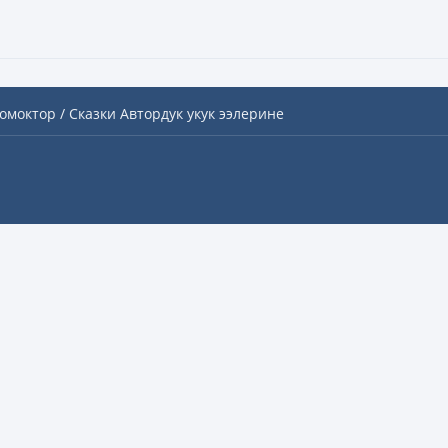
омоктор / Сказки
Автордук укук ээлерине