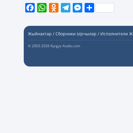
Facebook
WhatsApp
Odnoklassniki
Telegram
Messenger
Share
Жыйнактар / Сборники
Ырчылар / Исполнители
Ж
© 2003-2026 Kyrgyz-Audio.com