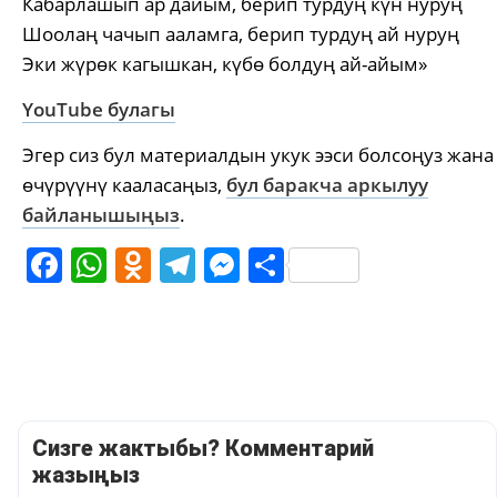
Кабарлашып ар дайым, берип турдуң күн нуруң
Шоолаң чачып ааламга, берип турдуң ай нуруң
Эки жүрөк кагышкан, күбө болдуң ай-айым»
YouTube булагы
Эгер сиз бул материалдын укук ээси болсоңуз жана
өчүрүүнү кааласаңыз,
бул баракча аркылуу
байланышыңыз
.
Facebook
WhatsApp
Odnoklassniki
Telegram
Messenger
Share
Сизге жактыбы? Комментарий
жазыңыз