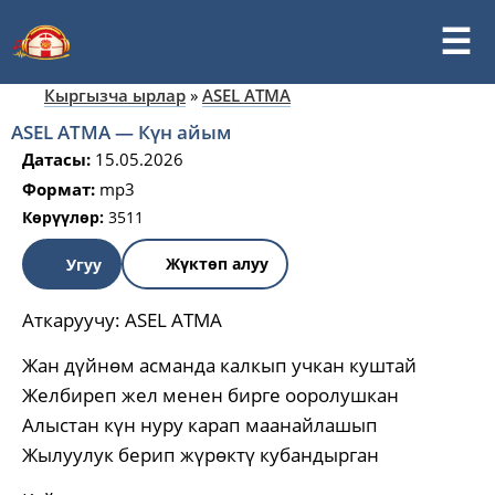
Кыргызча ырлар
»
ASEL ATMA
ASEL ATMA — Күн айым
Датасы:
15.05.2026
Формат:
mp3
Көрүүлөр:
3511
Жүктөп алуу
Угуу
Аткаруучу:
ASEL ATMA
Жан дүйнөм асманда калкып учкан куштай
Желбиреп жел менен бирге ооролушкан
Алыстан күн нуру карап маанайлашып
Жылуулук берип жүрөктү кубандырган