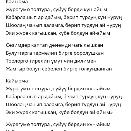
Кайырма
Жүрөгүмө толтура , сүйүү берди күн-айым
Кабарлашып ар дайым, берип турдуң күн нуруң
Шоолаң чачып ааламга, берип турдуң ай нуруң
Эки жүрөк кагышкан, күбө болдуң ай-айым
Сезимдер каптап денемди чагылышкан
Булуттарга термелип бирге ооролушкан
Тоолорго тирелип үмүт чин дилимен
Жамгыр болуп себелеп бирге толкунданган
Кайырма
Жүрөгүмө толтура , сүйүү бердин күн-айым
Кабарлашып ар дайым, берип турдуң күн нуруң
Шоолаң чачып ааламга, берип турдуң ай нуруң
Эки жүрөк кагышкан, күбө болдуң ай-айым»
Жүрөгүмө толтура , сүйүү бердин күн-айым