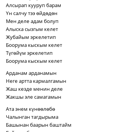
Алсырап кууруп барам
Үн салчу тээ өйдөдөн
Мен деле адам болуп
Алыска сызгым келет
Жубайым эркелетип
Боорума кыскым келет
Түгөйүм эркелетип
Боорума кыскым келет
Арданам арданамын
Неге артта кармалгамын
Жаш кезде менин деле
Жакшы эле самагамын
Ата энем күнөөлөбө
Чалынган тагдырыма
Башынан баарын баштайм