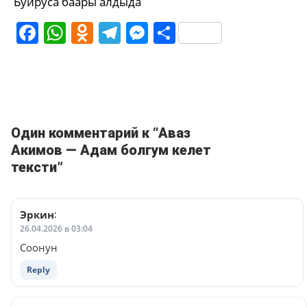
Буйруса баары алдыда
Facebook
WhatsApp
Odnoklassniki
Telegram
Messenger
Share
Один комментарий к “Аваз
Акимов — Адам болгум келет
тексти”
Эркин
:
26.04.2026 в 03:04
Соонун
Reply