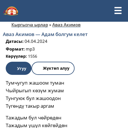
Кыргызча ырлар
»
Аваз Акимов
Аваз Акимов — Адам болгум келет
Датасы:
04.04.2024
Формат:
mp3
Көрүүлөр:
1556
Жүктөп алуу
Угуу
Тумчугуп жашоом туман
Чыйрыгып көзүм жумам
Тунгуюк бул жашоодон
Түгөндү такыр аргам
Тажадым бул чөйрөдөн
Тажадым ушул көйгөйдөн