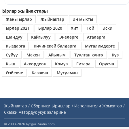
Ырлар жыйнактары
Жаны ырлар
Жыйнактар
Эн мыкты
Ырлар 2021
Ырлар 2020
Хит
Той
Эски
Шаңдуу
Кайгылуу
Энелерге
Аталарга
Кыздарга
Кичинекей балдарга
Мугалимдерге
Сүйүү
Мекен
Айылым
Туулган күнгө
Күз
Кыш
Аккордеон
Комуз
Гитара
Орусча
Өзбекче
Казакча
Мусулман
Жыйнактар / Сборники
Ырчылар / Исполнители
Жомоктор /
Сказки
Автордук укук ээлерине
© 2003-2026 Kyrgyz-Audio.com