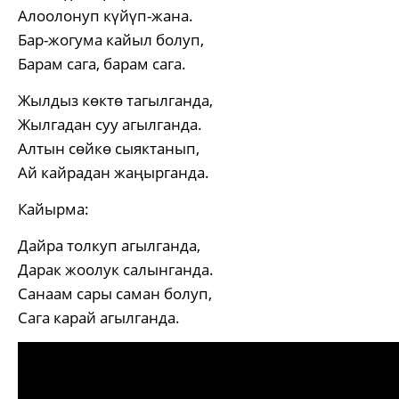
Алоолонуп күйүп-жана.
Бар-жогума кайыл болуп,
Барам сага, барам сага.
Жылдыз көктө тагылганда,
Жылгадан суу агылганда.
Алтын сөйкө сыяктанып,
Ай кайрадан жаңырганда.
Кайырма:
Дайра толкуп агылганда,
Дарак жоолук салынганда.
Санаам сары саман болуп,
Сага карай агылганда.