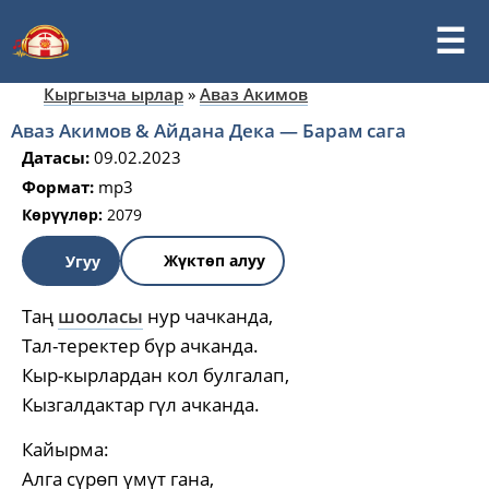
Кыргызча ырлар
»
Аваз Акимов
Аваз Акимов & Айдана Дека — Барам сага
Датасы:
09.02.2023
Формат:
mp3
Көрүүлөр:
2079
Жүктөп алуу
Угуу
Таң
шооласы
нур чачканда,
Тал-теректер бүр ачканда.
Кыр-кырлардан кол булгалап,
Кызгалдактар гүл ачканда.
Кайырма:
Алга сүрөп үмүт гана,