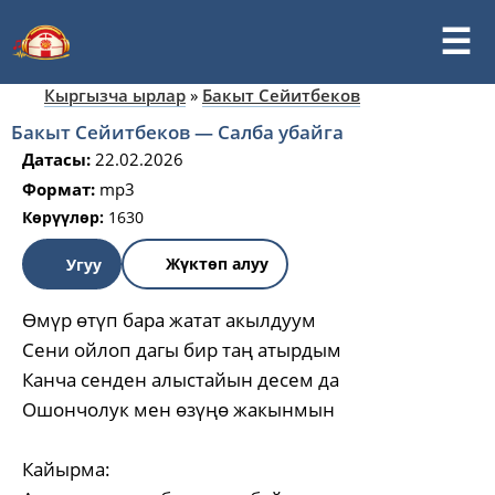
Кыргызча ырлар
»
Бакыт Сейитбеков
Бакыт Сейитбеков — Салба убайга
Датасы:
22.02.2026
Формат:
mp3
Көрүүлөр:
1630
Жүктөп алуу
Угуу
Өмүр өтүп бара жатат акылдуум
Сени ойлоп дагы бир таң атырдым
Канча сенден алыстайын десем да
Ошончолук мен өзүңө жакынмын
Кайырма: