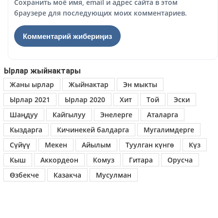
Сохранить моё имя, email и адрес сайта в этом
браузере для последующих моих комментариев.
Ырлар жыйнактары
Жаны ырлар
Жыйнактар
Эн мыкты
Ырлар 2021
Ырлар 2020
Хит
Той
Эски
Шаңдуу
Кайгылуу
Энелерге
Аталарга
Кыздарга
Кичинекей балдарга
Мугалимдерге
Сүйүү
Мекен
Айылым
Туулган күнгө
Күз
Кыш
Аккордеон
Комуз
Гитара
Орусча
Өзбекче
Казакча
Мусулман