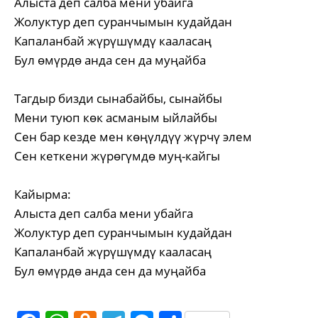
Алыста деп салба мени убайга
Жолуктур деп суранчымын кудайдан
Капаланбай жүрүшүмдү кааласаң
Бул өмүрдө анда сен да муңайба
Тагдыр бизди сынабайбы, сынайбы
Мени туюп көк асманым ыйлайбы
Сен бар кезде мен көңүлдүү жүрчү элем
Сен кеткени жүрөгүмдө муң-кайгы
Кайырма:
Алыста деп салба мени убайга
Жолуктур деп суранчымын кудайдан
Капаланбай жүрүшүмдү кааласаң
Бул өмүрдө анда сен да муңайба