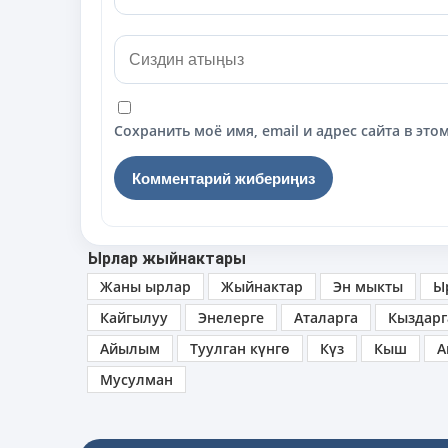
Сохранить моё имя, email и адрес сайта в э
Ырлар жыйнактары
Жаны ырлар
Жыйнактар
Эн мыкты
Ы
Кайгылуу
Энелерге
Аталарга
Кыздарг
Айылым
Туулган күнгө
Күз
Кыш
А
Мусулман