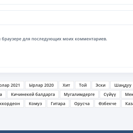
том браузере для последующих моих комментариев.
рлар 2021
Ырлар 2020
Хит
Той
Эски
Шаңдуу
а
Кичинекей балдарга
Мугалимдерге
Сүйүү
Ме
ккордеон
Комуз
Гитара
Орусча
Өзбекче
Каз