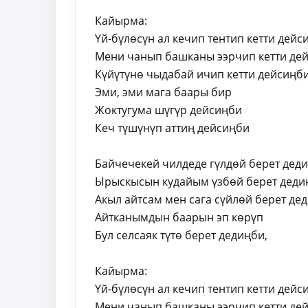
Кайырма:
Үй-бүлөсүн ал кечип тентип кетти дейс
Мени чанып башканы ээрчип кетти дей
Күйүтүнө чыдабай ичип кетти дейсиңби
Эми, эми мага баары бир
Жоктугума шүгүр дейсиңби
Кеч түшүнүп аттиң дейсиңби
Байчечекей чилдеде гүлдөй берет дед
Ырыскысын кудайым үзбөй берет деди
Акыл айтсам мен сага сүйлөй берет де
Айтканымдын баарын эп көрүп
Бул селсаяк түтө берет дедиңби,
Кайырма:
Үй-бүлөсүн ал кечип тентип кетти дейс
Мени чанып башканы ээрчип кетти дей