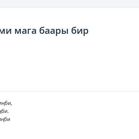
ми мага баары бир
иңби,
ңби.
иңби