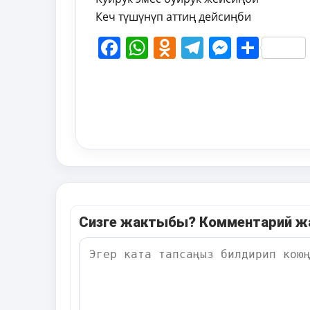
Кеч түшүнүп аттиң дейсиңби
Facebook
WhatsApp
Odnoklassni
Telegram
Messen
Shar
Сизге жактыбы? Комментарий 