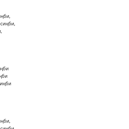
иңби,
сиңби,
,
иңби
ңби
диңби
иңби,
сиңби,