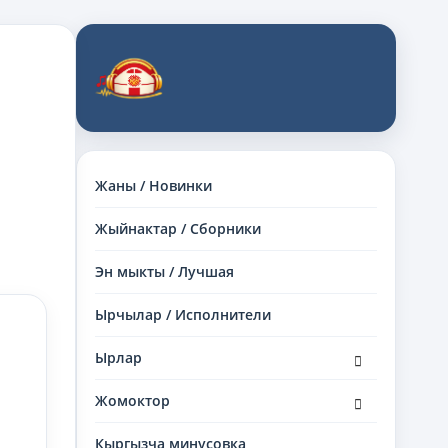
Жаны / Новинки
Жыйнактар / Сборники
Эн мыкты / Лучшая
Ырчылар / Исполнители
раскрыть
Ырлар
дочернее
меню
раскрыть
Жомоктор
дочернее
меню
Кыргызча минусовка