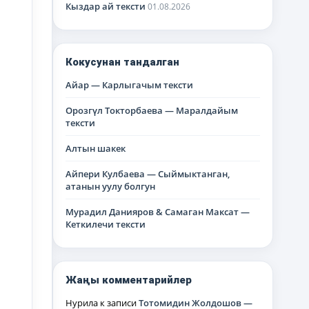
Кыздар ай тексти
01.08.2026
Кокусунан тандалган
Айар — Карлыгачым тексти
Орозгүл Токторбаева — Маралдайым
тексти
Алтын шакек
Айпери Кулбаева — Сыймыктанган,
атанын уулу болгун
Мурадил Данияров & Самаган Максат —
Кеткилечи тексти
Жаңы комментарийлер
Нурила
к записи
Тотомидин Жолдошов —