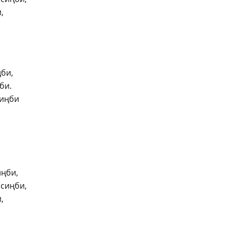
,
би,
би.
диңби
иңби,
сиңби,
,