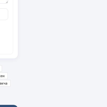
кен
акча