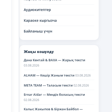
Аудиокитептер
Караоке кыргызча
Байланыш үчүн
Жаңы кошулду
Дана Кентай & BAXA — Жарық тексти
03.08.2026
ALHAM — Кешір Жаным тексти
03.08.2026
META TEAM — Таласым тексти
02.08.2026
Ernar Aidar — Мендік боласың тексти
02.08.2026
Калыс Жакыпов & Біржан Байбол —