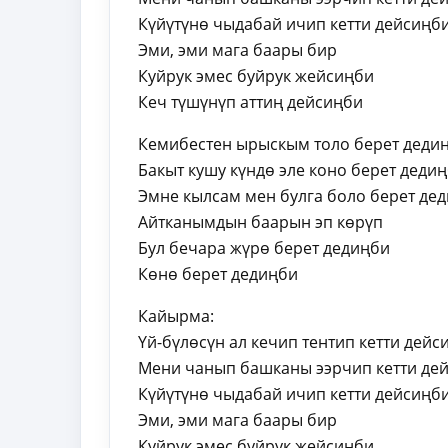
Күйүтүнө чыдабай ичип кетти дейсиңби
Эми, эми мага баары бир
Куйрук эмес буйрук жейсиңби
Кеч түшүнүп аттиң дейсиңби
Кемибестен ырыскым толо берет дедиң
Бакыт кушу күндө эле коно берет дедиң
Эмне кылсам мен булга боло берет де
Айтканымдын баарын эп көрүп
Бул бечара жүрө берет дедиңби
Көнө берет дедиңби
Кайырма:
Үй-бүлөсүн ал кечип тентип кетти дейс
Мени чанып башканы ээрчип кетти дей
Күйүтүнө чыдабай ичип кетти дейсиңби
Эми, эми мага баары бир
Куйрук эмес буйрук жейсиңби