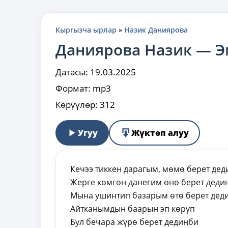
Кыргызча ырлар
»
Назик Даниярова
Даниярова Назик — Э
Датасы:
19.03.2025
Формат:
mp3
Көрүүлөр:
312
Угуу
Жүктөп алуу
Кечээ тиккен дарагым, мөмө берет дед
Жерге көмгөн данегим өнө берет деди
Мына ушинтип базарым өтө берет дед
Айтканымдын баарын эп көрүп
Бул бечара жүрө берет дедиңби