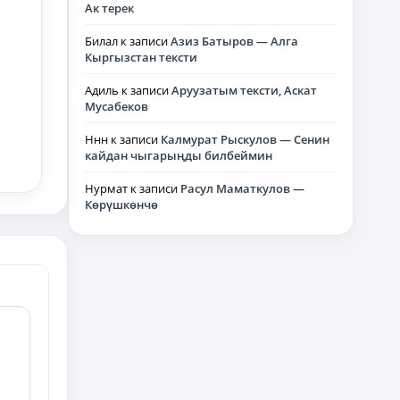
Ак терек
Билал
к записи
Азиз Батыров — Алга
Кыргызстан тексти
Адиль
к записи
Аруузатым тексти, Аскат
Мусабеков
Ннн
к записи
Калмурат Рыскулов — Сенин
кайдан чыгарыңды билбеймин
Нурмат
к записи
Расул Маматкулов —
Көрүшкөнчө