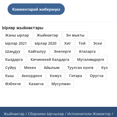
Ырлар жыйнактары
Жаны ырлар
Жыйнактар
Эн мыкты
Ырлар 2021
Ырлар 2020
Хит
Той
Эски
Шаңдуу
Кайгылуу
Энелерге
Аталарга
Кыздарга
Кичинекей балдарга
Мугалимдерге
Сүйүү
Мекен
Айылым
Туулган күнгө
Күз
Кыш
Аккордеон
Комуз
Гитара
Орусча
Өзбекче
Казакча
Мусулман
Жыйнактар / Сборники
Ырчылар / Исполнители
Жомоктор /