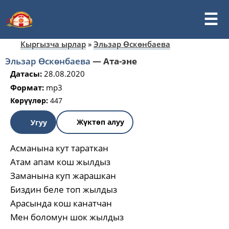
Кыргызча ырлар
»
Эльзар Өскөнбаева
Эльзар Өскөнбаева
—
Ата-эне
Датасы:
28.08.2020
Формат:
mp3
Көрүүлөр:
447
Жүктөп алуу
Угуу
Асманына кут тараткан
Атам апам кош жылдыз
Заманына куп жарашкан
Биздин беле топ жылдыз
Арасында кош канатчан
Мен боломун шок жылдыз