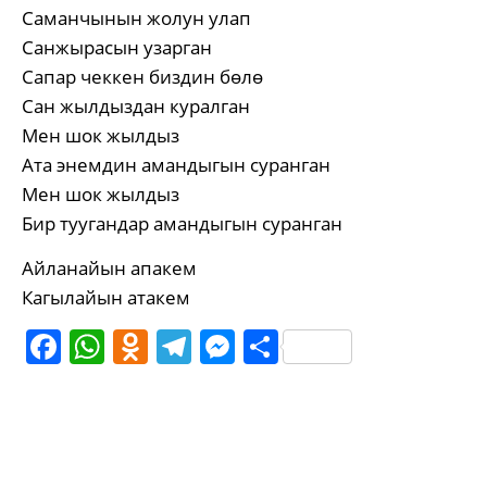
Саманчынын жолун улап
Санжырасын узарган
Сапар чеккен биздин бөлө
Сан жылдыздан куралган
Мен шок жылдыз
Ата энемдин амандыгын суранган
Мен шок жылдыз
Бир туугандар амандыгын суранган
Айланайын апакем
Кагылайын атакем
Facebook
WhatsApp
Odnoklassniki
Telegram
Messenger
Share