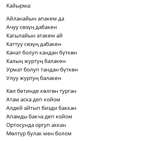
Кайырма:
Айланайын апакем да
Ачуу сөзүң дабакен
Кагылайын атакем ай
Каттуу сөзүң дабакен
Канат болуп кандан бүткөн
Калың журтуң балакен
Урмат болуп тандан бүткөн
Улуу журтуң балакен
Көл бетинде көлгөн турган
Атам аска деп койом
Алдей айтып бизди баккан
Апамды бакча деп койом
Ортосунда оргуп аккан
Мөлтүр булак мен болом