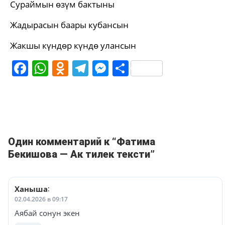
Сураймын өзүм бактыны
Жадырасын баары кубансын
Жакшы күндөр күндө улансын
Facebook
WhatsApp
Odnoklassniki
Telegram
Messenger
Share
Один комментарий к “Фатима
Бекишова — Ак тилек тексти”
Ханыша
:
02.04.2026 в 09:17
Аябай сонун экен