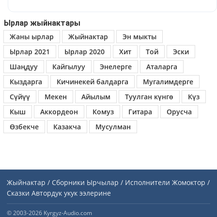
Ырлар жыйнактары
Жаны ырлар
Жыйнактар
Эн мыкты
Ырлар 2021
Ырлар 2020
Хит
Той
Эски
Шаңдуу
Кайгылуу
Энелерге
Аталарга
Кыздарга
Кичинекей балдарга
Мугалимдерге
Сүйүү
Мекен
Айылым
Туулган күнгө
Күз
Кыш
Аккордеон
Комуз
Гитара
Орусча
Өзбекче
Казакча
Мусулман
Жыйнактар / Сборники
Ырчылар / Исполнители
Жомоктор /
Сказки
Автордук укук ээлерине
© 2003-2026 Kyrgyz-Audio.com