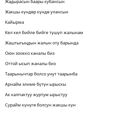
Жадырасын баары кубансын
Жакшы күндөр күндө улансын
Кайырма
Кел кел бийле бийге түшүп жалынам
Жаштыгыңдын жалын оту барында
Оюн зоокко каналы биз
Оттой ысып жаналы биз
Таарынычтар болсо унут таарынба
Арнайм элиме бүтүн ырыскы
Ак калпактуу журтум ырыстуу
Сурайм күнүгө болсун жакшы күн