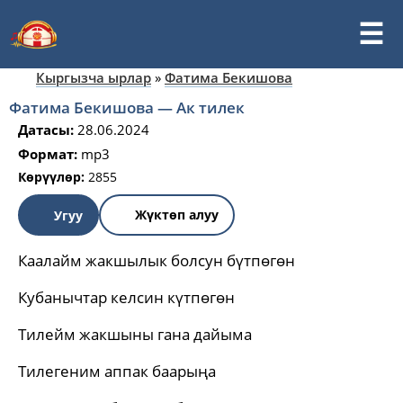
Кыргызча ырлар
»
Фатима Бекишова
Фатима Бекишова — Ак тилек
Датасы:
28.06.2024
Формат:
mp3
Көрүүлөр:
2855
Жүктөп алуу
Угуу
Каалайм жакшылык болсун бүтпөгөн
Кубанычтар келсин күтпөгөн
Тилейм жакшыны гана дайыма
Тилегеним аппак баарыңа