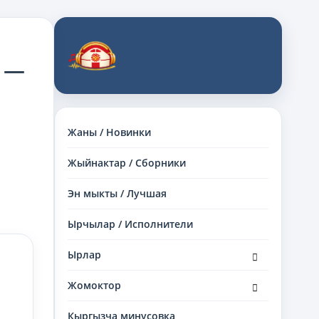
ы —
Жаны / Новинки
Жыйнактар / Сборники
Эн мыкты / Лучшая
Ырчылар / Исполнители
раскрыть
Ырлар
дочернее
меню
раскрыть
Жомоктор
дочернее
меню
Кыргызча минусовка