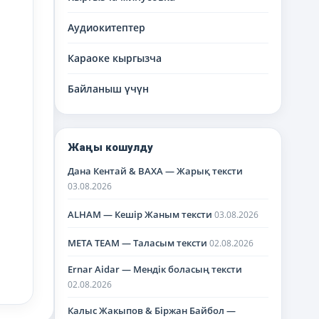
Аудиокитептер
Караоке кыргызча
Байланыш үчүн
Жаңы кошулду
Дана Кентай & BAXA — Жарық тексти
03.08.2026
ALHAM — Кешір Жаным тексти
03.08.2026
META TEAM — Таласым тексти
02.08.2026
Ernar Aidar — Мендік боласың тексти
02.08.2026
Калыс Жакыпов & Біржан Байбол —