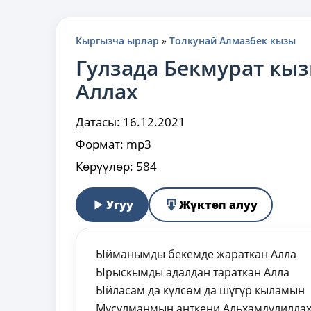
Кыргызча ырлар
»
Толкунай Алмазбек кызы
Гулзада Бекмурат кы
Аллах
Датасы:
16.12.2021
Формат:
mp3
Көрүүлөр:
584
Угуу
Жүктөп алуу
Ыйманымды бекемде жараткан Алла
Ырыскымды адалдан тараткан Алла
Ыйласам да күлсөм да шүгүр кыламын
Мусулманмын анткени Альхамдулилла