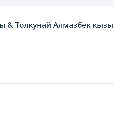
зы & Толкунай Алмазбек кыз
х