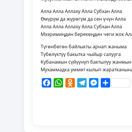
Алла Алла Аллаху Алла Субхан Алла
Өмүрүм да жүрөгүм да сен үчүн Алла
Алла Алла Аллаху Алла Субхан Алла
Мээримиңдин берекеңдин чеги жок Ал
Түгөнбөгөн байлыкты арнап жаныма
Түбөлүктүү бакытка чыйыр салууга
Кубанамын сүйүүнүп бактылуу жанмын
Мухаммадка уммөт кылып жаратканын
Facebook
WhatsApp
Odnoklassni
Telegram
Messen
Shar