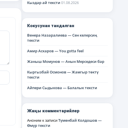
Кыздар ай тексти
01.08.2026
Кокусунан тандалган
Венера Назаралиева — Сен келерсиң
тексти
Амир Аскаров — You gotta feel
Жаныш Момунов — Анын Мерседеси бар
Кыргызбай Осмонов — Жамгыр төктү
тексти
Айпери Сыдыкова — Балалык тексти
Жаңы комментарийлер
Аноним
к записи
Түмөнбай Колдошов —
Өмүр тексти