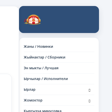
Жаны / Новинки
Жыйнактар / Сборники
Эн мыкты / Лучшая
Ырчылар / Исполнители
раскрыть
Ырлар
дочернее
меню
раскрыть
Жомоктор
дочернее
меню
Кыргызча минусовка