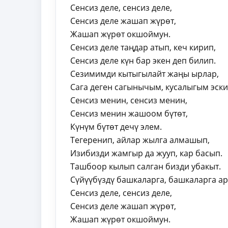
Сенсиз деле, сенсиз деле,
Сенсиз деле жашап жүрөт,
Жашап жүрөт окшоймун.
Сенсиз деле таңдар атып, кеч кирип,
Сенсиз деле күн бар экен деп билип.
Сезимимди кытыгылайт жаңы ырлар,
Сага деген сагынычым, кусалыгым эски
Сенсиз менин, сенсиз менин,
Сенсиз менин жашоом бүтөт,
Күнүм бүтөт дечү элем.
Тегеренип, айлар жылга алмашып,
Изибизди жамгыр да жууп, кар басып.
Ташбоор кылып салган бизди убакыт.
Сүйүүбүздү башкаларга, башкаларга а
Сенсиз деле, сенсиз деле,
Сенсиз деле жашап жүрөт,
Жашап жүрөт окшоймун.