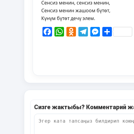
Сенсиз менин, сенсиз менин,
Сенсиз менин жашоом бүтөт,
Күнүм бүтөт дечү элем.
Facebook
WhatsApp
Odnoklassni
Telegram
Messen
Shar
Сизге жактыбы? Комментарий 