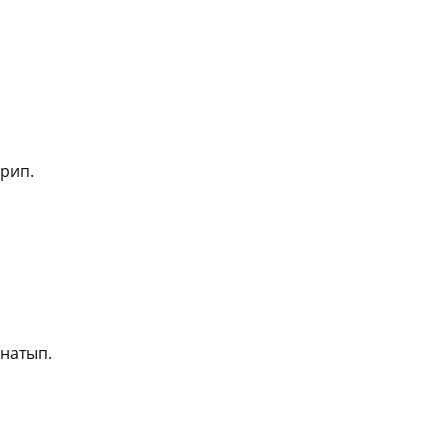
рип.
рнатып.