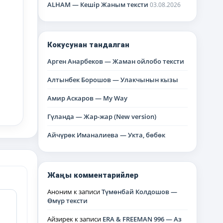
ALHAM — Кешір Жаным тексти
03.08.2026
Кокусунан тандалган
Арген Анарбеков — Жаман ойлобо тексти
Алтынбек Борошов — Улакчынын кызы
Амир Аскаров — My Way
Гүланда — Жар-жар (New version)
Айчүрөк Иманалиева — Укта, бөбөк
Жаңы комментарийлер
Аноним
к записи
Түмөнбай Колдошов —
Өмүр тексти
Айзирек
к записи
ERA & FREEMAN 996 — Аз