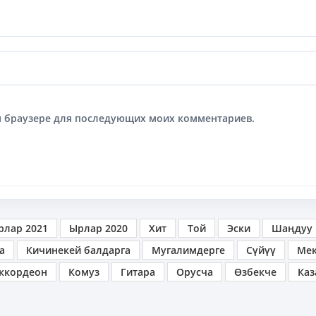
том браузере для последующих моих комментариев.
рлар 2021
Ырлар 2020
Хит
Той
Эски
Шаңдуу
а
Кичинекей балдарга
Мугалимдерге
Сүйүү
Ме
ккордеон
Комуз
Гитара
Орусча
Өзбекче
Каз