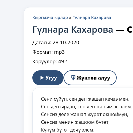
Кыргызча ырлар
»
Гүлнара Кахарова
Гүлнара Кахарова
—
С
Датасы:
28.10.2020
Формат:
mp3
Көрүүлөр:
492
Угуу
Жүктөп алуу
Сени сүйүп, сен деп жашап кечээ мен,
Сен деп ырдап, сен деп жарым эс элем.
Сенсиз деле жашап жүрөт окшоймун,
Сенсиз менин жашоом бүтөт,
Күнүм бүтөт дечү элем.