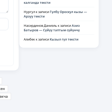
калганда тексти
Нургул
к записи
Гүлбү Ороскул кызы —
Арзуу тексти
Насирдинов Даниэль
к записи
Азиз
Батыров — Сүйүү таптым сүйүнчү
Алибек
к записи
Кызыл гүл тексти
кен
акча