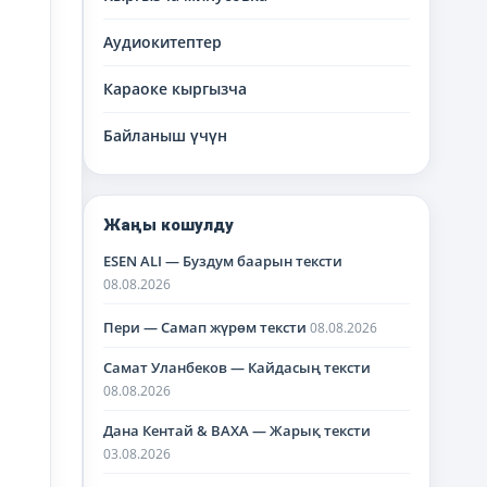
Аудиокитептер
Караоке кыргызча
Байланыш үчүн
Жаңы кошулду
ESEN ALI — Буздум баарын тексти
08.08.2026
Пери — Самап жүрөм тексти
08.08.2026
Самат Уланбеков — Кайдасың тексти
08.08.2026
Дана Кентай & BAXA — Жарық тексти
03.08.2026