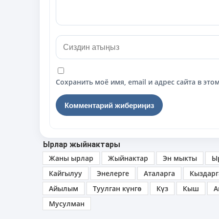
Сохранить моё имя, email и адрес сайта в э
Ырлар жыйнактары
Жаны ырлар
Жыйнактар
Эн мыкты
Ы
Кайгылуу
Энелерге
Аталарга
Кыздарг
Айылым
Туулган күнгө
Күз
Кыш
А
Мусулман