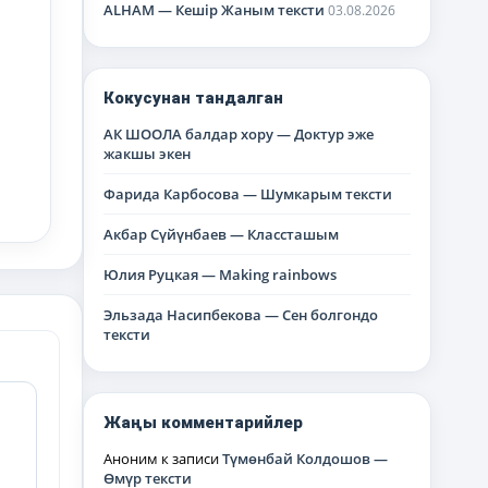
ALHAM — Кешір Жаным тексти
03.08.2026
Кокусунан тандалган
АК ШООЛА балдар хору — Доктур эже
жакшы экен
Фарида Карбосова — Шумкарым тексти
Акбар Сүйүнбаев — Классташым
Юлия Руцкая — Making rainbows
Эльзада Насипбекова — Сен болгондо
тексти
Жаңы комментарийлер
Аноним
к записи
Түмөнбай Колдошов —
Өмүр тексти