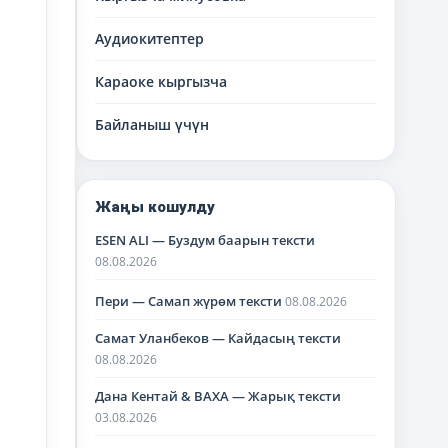
Аудиокитептер
Караоке кыргызча
Байланыш үчүн
Жаңы кошулду
ESEN ALI — Буздум баарын тексти
08.08.2026
Пери — Самап жүрөм тексти
08.08.2026
Самат Уланбеков — Кайдасың тексти
08.08.2026
Дана Кентай & BAXA — Жарық тексти
03.08.2026