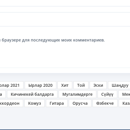
том браузере для последующих моих комментариев.
рлар 2021
Ырлар 2020
Хит
Той
Эски
Шаңдуу
а
Кичинекей балдарга
Мугалимдерге
Сүйүү
Ме
ккордеон
Комуз
Гитара
Орусча
Өзбекче
Каз