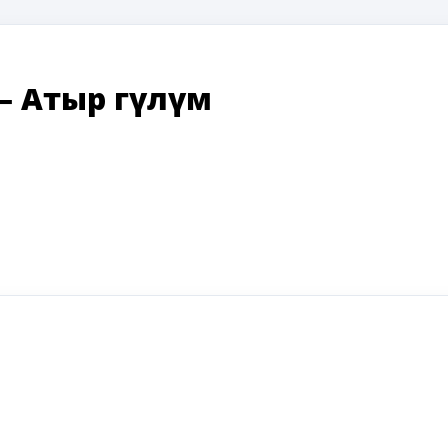
—
Атыр гүлүм