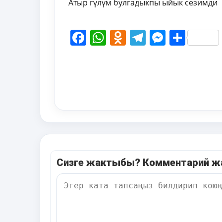
Атыр гүлүм булгадыкпы ыйык сезимди
Facebook
WhatsApp
Odnoklassni
Telegram
Messen
Shar
Сизге жактыбы? Комментарий 