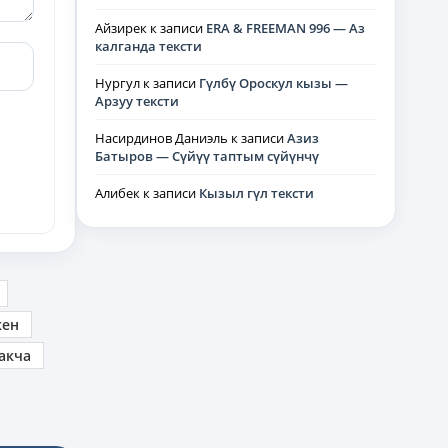
Айзирек
к записи
ERA & FREEMAN 996 — Аз
калганда тексти
Нургул
к записи
Гүлбү Ороскул кызы —
Арзуу тексти
Насирдинов Даниэль
к записи
Азиз
Батыров — Сүйүү таптым сүйүнчү
Алибек
к записи
Кызыл гүл тексти
кен
акча