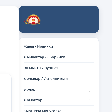
Жаны / Новинки
Жыйнактар / Сборники
Эн мыкты / Лучшая
Ырчылар / Исполнители
раскрыть
Ырлар
дочернее
меню
раскрыть
Жомоктор
дочернее
меню
Кыргызча минусовка