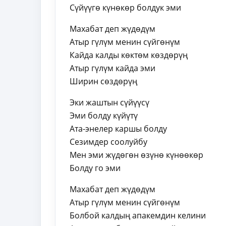
Сүйүүгө күнөкөр болдук эми
Махабат деп жүдөдүм
Атыр гүлүм менин сүйгөнүм
Кайда калды көктөм көздөрүң
Атыр гүлүм кайда эми
Ширин сөздөрүң
Эки жаштын сүйүүсү
Эми болду күйүтү
Ата-энелер каршы болду
Сезимдер соолуйбу
Мен эми жүдөгөн өзүнө күнөөкөр
Болду го эми
Махабат деп жүдөдүм
Атыр гүлүм менин сүйгөнүм
Болбой калдың апакемдин келини