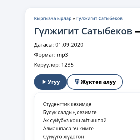
Кыргызча ырлар
»
Гулжигит Сатыбеков
Гүлжигит Сатыбеков
Датасы:
01.09.2020
Формат:
mp3
Көрүүлөр:
1235
Угуу
Жүктөп алуу
Студенттик кезимде
Бүлүк салдың сезимге
Ак сүйүбүз кош айтышпай
Алмашпаса эч кимге
Сүйүүгө жүдөгөн