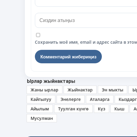
Сохранить моё имя, email и адрес сайта в э
Ырлар жыйнактары
Жаны ырлар
Жыйнактар
Эн мыкты
Ы
Кайгылуу
Энелерге
Аталарга
Кыздарг
Айылым
Туулган күнгө
Күз
Кыш
А
Мусулман