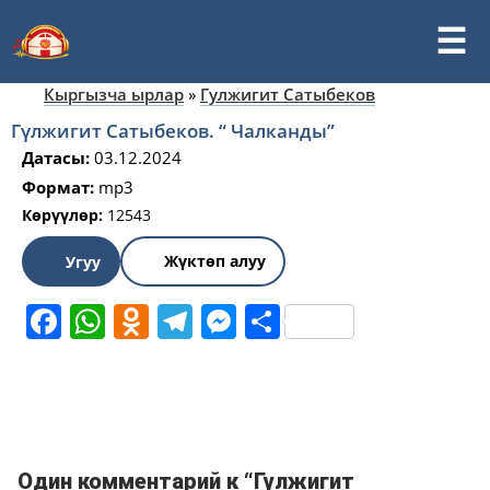
Кыргызча ырлар
»
Гулжигит Сатыбеков
Гүлжигит Сатыбеков. “ Чалканды”
Датасы:
03.12.2024
Формат:
mp3
Көрүүлөр:
12543
Жүктөп алуу
Угуу
Facebook
WhatsApp
Odnoklassniki
Telegram
Messenger
Share
Один комментарий к “Гүлжигит