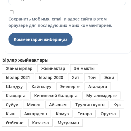
Сохранить моё имя, email и адрес сайта в этом
браузере для последующих моих комментариев.
Ырлар жыйнактары
Жаны ырлар
Жыйнактар
Эн мыкты
Ырлар 2021
Ырлар 2020
Хит
Той
Эски
Шаңдуу
Кайгылуу
Энелерге
Аталарга
Кыздарга
Кичинекей балдарга
Мугалимдерге
Сүйүү
Мекен
Айылым
Туулган күнгө
Күз
Кыш
Аккордеон
Комуз
Гитара
Орусча
Өзбекче
Казакча
Мусулман