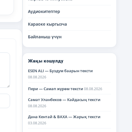
Аудиокитептер
Караоке кыргызча
Байланыш үчүн
Жаңы кошулду
ESEN ALI — Буздум баарын тексти
08.08.2026
Пери — Самап жүрөм тексти
08.08.2026
Самат Уланбеков — Кайдасың тексти
08.08.2026
Дана Кентай & BAXA — Жарық тексти
03.08.2026