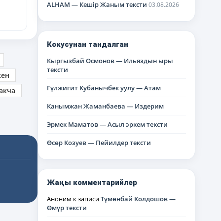
ALHAM — Кешір Жаным тексти
03.08.2026
Кокусунан тандалган
Кыргызбай Осмонов — Ильяздын ыры
тексти
кен
Гүлжигит Кубанычбек уулу — Атам
акча
Канымжан Жаманбаева — Издерим
Эрмек Маматов — Асыл эркем тексти
Өсөр Козуев — Пейилдер тексти
Жаңы комментарийлер
Аноним
к записи
Түмөнбай Колдошов —
Өмүр тексти