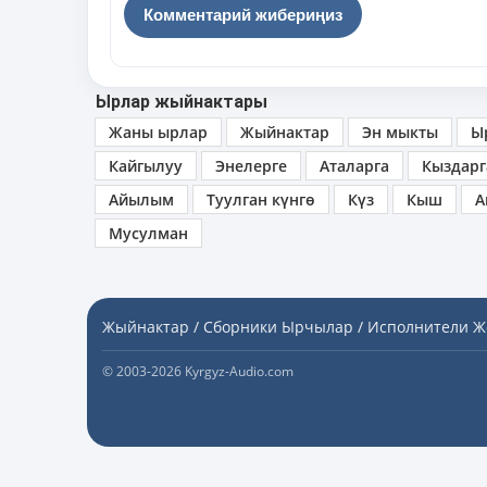
Ырлар жыйнактары
Жаны ырлар
Жыйнактар
Эн мыкты
Ы
Кайгылуу
Энелерге
Аталарга
Кыздарг
Айылым
Туулган күнгө
Күз
Кыш
А
Мусулман
Жыйнактар / Сборники
Ырчылар / Исполнители
Ж
© 2003-2026 Kyrgyz-Audio.com