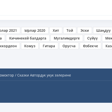
рлар 2021
Ырлар 2020
Хит
Той
Эски
Шаңдуу
а
Кичинекей балдарга
Мугалимдерге
Сүйүү
Ме
ккордеон
Комуз
Гитара
Орусча
Өзбекче
Каз
омоктор / Сказки
Автордук укук ээлерине