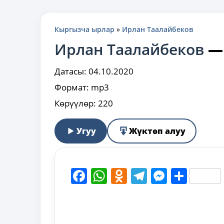
Кыргызча ырлар
»
Ирлан Таалайбеков
Ирлан Таалайбеков
Датасы:
04.10.2020
Формат:
mp3
Көрүүлөр:
220
Угуу
Жүктөп алуу
Facebook
WhatsApp
Odnoklassni
Telegram
Messen
Shar