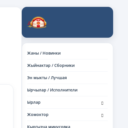
Жаны / Новинки
Жыйнактар / Сборники
Эн мыкты / Лучшая
Ырчылар / Исполнители
раскрыть
Ырлар
дочернее
меню
раскрыть
Жомоктор
дочернее
меню
Кыргызча минусовка