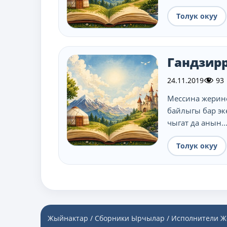
Толук окуу
Гандзир
24.11.2019
93
Мессина жерине
байлыгы бар эк
чыгат да анын..
Толук окуу
Жыйнактар / Сборники
Ырчылар / Исполнители
Ж