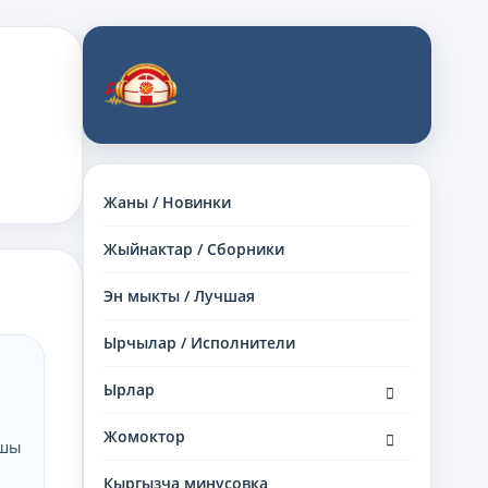
Жаны / Новинки
Жыйнактар / Сборники
Эн мыкты / Лучшая
Ырчылар / Исполнители
раскрыть
Ырлар
дочернее
меню
раскрыть
Жомоктор
кшы
дочернее
меню
Кыргызча минусовка