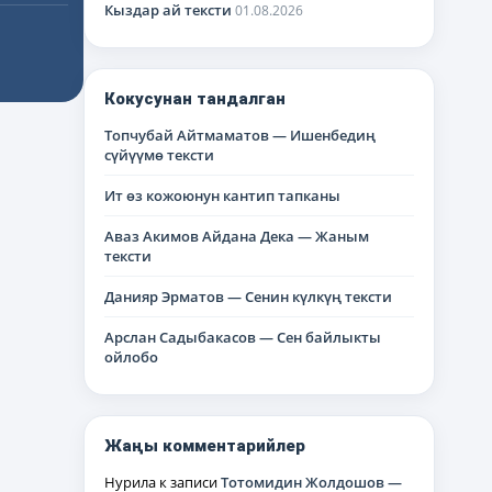
Кыздар ай тексти
01.08.2026
Кокусунан тандалган
Топчубай Айтмаматов — Ишенбедиң
сүйүүмө тексти
Ит өз кожоюнун кантип тапканы
Аваз Акимов Айдана Дека — Жаным
тексти
Данияр Эрматов — Сенин күлкүң тексти
Арслан Садыбакасов — Сен байлыкты
ойлобо
Жаңы комментарийлер
Нурила
к записи
Тотомидин Жолдошов —