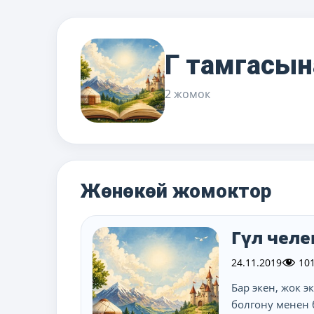
Г тамгасы
2 жомок
Жөнөкөй жомоктор
Гүл челе
24.11.2019
10
Бар экен, жок 
болгону менен 