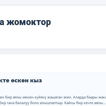
на жомоктор
кте өскөн кыз
1
экен бир аялы менен күйөсү жашаган экен. Аларда баары жа
бир гана балалуу боло алышпаптыр. Кайсы бир кечте аялы...