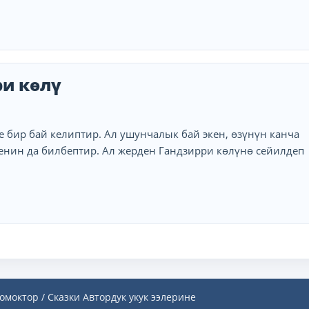
ри көлү
 бир бай келиптир. Ал ушунчалык бай экен, өзүнүн канча
енин да билбептир. Ал жерден Гандзирри көлүнө сейилдеп
.
омоктор / Сказки
Автордук укук ээлерине