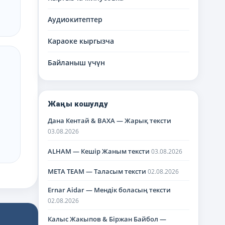
Аудиокитептер
Караоке кыргызча
Байланыш үчүн
Жаңы кошулду
Дана Кентай & BAXA — Жарық тексти
03.08.2026
ALHAM — Кешір Жаным тексти
03.08.2026
META TEAM — Таласым тексти
02.08.2026
Ernar Aidar — Мендік боласың тексти
02.08.2026
Калыс Жакыпов & Біржан Байбол —