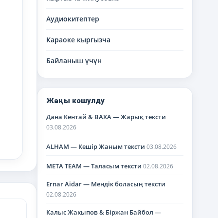
Аудиокитептер
Караоке кыргызча
Байланыш үчүн
Жаңы кошулду
Дана Кентай & BAXA — Жарық тексти
03.08.2026
ALHAM — Кешір Жаным тексти
03.08.2026
META TEAM — Таласым тексти
02.08.2026
Ernar Aidar — Мендік боласың тексти
02.08.2026
Калыс Жакыпов & Біржан Байбол —