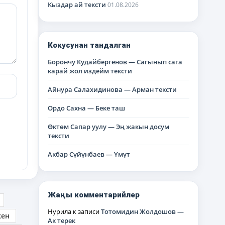
Кыздар ай тексти
01.08.2026
Кокусунан тандалган
Борончу Кудайбергенов — Сагынып сага
карай жол издейм тексти
Айнура Салахидинова — Арман тексти
Ордо Сахна — Беке таш
Өктөм Сапар уулу — Эң жакын досум
тексти
Акбар Сүйүнбаев — Үмүт
Жаңы комментарийлер
Нурила
к записи
Тотомидин Жолдошов —
кен
Ак терек