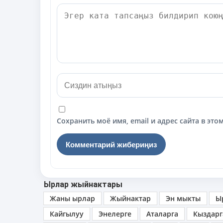
Сохранить моё имя, email и адрес сайта в э
Ырлар жыйнактары
Жаны ырлар
Жыйнактар
Эн мыкты
Ы
Кайгылуу
Энелерге
Аталарга
Кыздарг