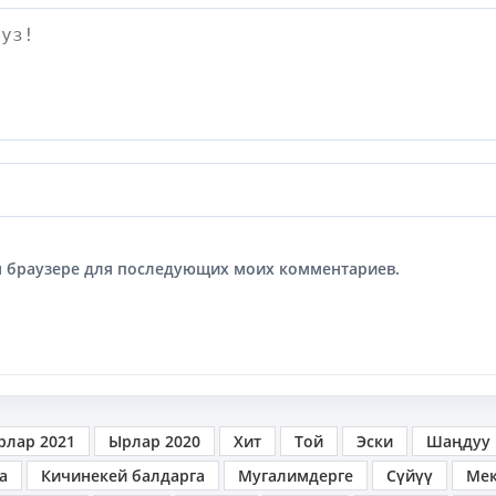
том браузере для последующих моих комментариев.
рлар 2021
Ырлар 2020
Хит
Той
Эски
Шаңдуу
а
Кичинекей балдарга
Мугалимдерге
Сүйүү
Ме