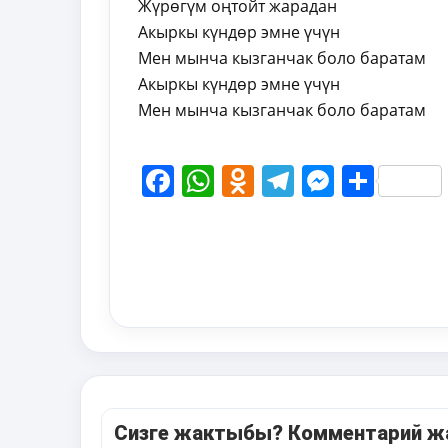
Жүрөгүм оңтойт жарадан
Акыркы күндөр эмне үчүн
Мен мынча кызганчак боло баратам
Акыркы күндөр эмне үчүн
Мен мынча кызганчак боло баратам
Facebook
WhatsApp
Odnoklassni
Telegram
Messen
Shar
Сизге жактыбы? Комментарий 