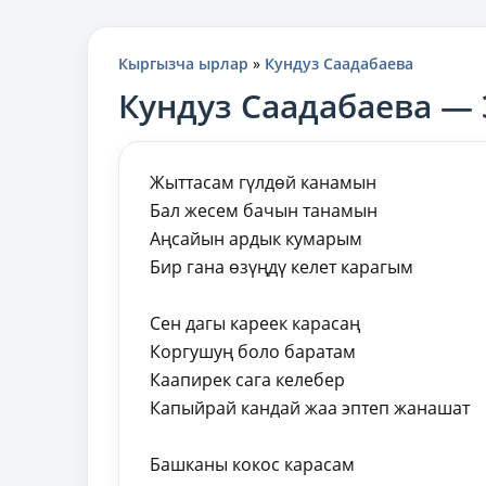
Кыргызча ырлар
»
Кундуз Саадабаева
Кундуз Саадабаева —
Жыттасам гүлдөй канамын
Бал жесем бачын танамын
Аңсайын ардык кумарым
Бир гана өзүңдү келет карагым
Сен дагы кареек карасаң
Коргушуң боло баратам
Каапирек сага келебер
Капыйрай кандай жаа эптеп жанашат
Башканы кокос карасам