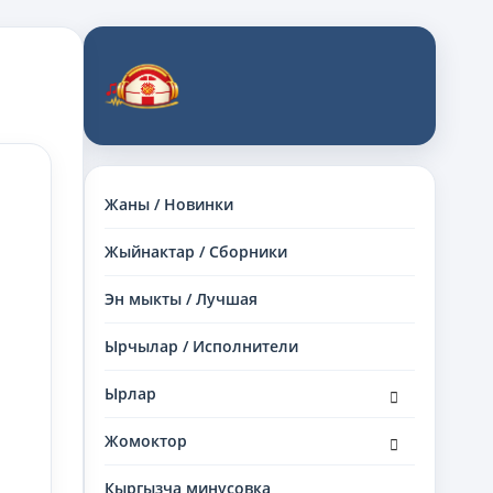
Жаны / Новинки
Жыйнактар / Сборники
Эн мыкты / Лучшая
Ырчылар / Исполнители
раскрыть
Ырлар
дочернее
меню
раскрыть
Жомоктор
дочернее
меню
Кыргызча минусовка