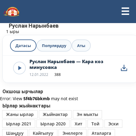
Руслан Нарынбаев
1 ыры
Датасы
Популярдуу
Аты
Руслан Нарынбаев — Кара коз
минусовка
12.01.2022
388
Окшош ырчылар
Error: View
5f4b76bkmb
may not exist
Ырлар жыйнактары
Жаны ырлар
Жыйнактар
Эн мыкты
Ырлар 2021
Ырлар 2020
Хит
Той
Эски
Шаңдуу
Кайгылуу
Энелерге
Аталарга