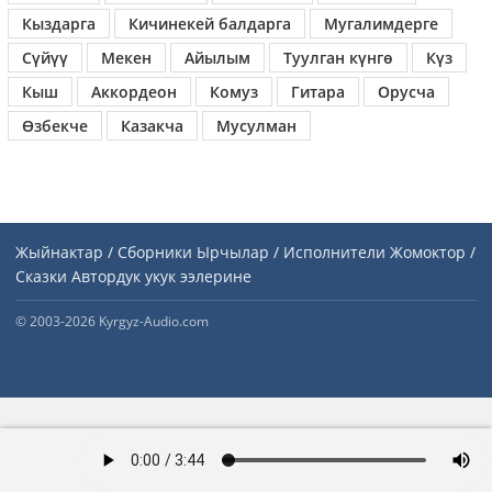
Кыздарга
Кичинекей балдарга
Мугалимдерге
Сүйүү
Мекен
Айылым
Туулган күнгө
Күз
Кыш
Аккордеон
Комуз
Гитара
Орусча
Өзбекче
Казакча
Мусулман
Жыйнактар / Сборники
Ырчылар / Исполнители
Жомоктор /
Сказки
Автордук укук ээлерине
© 2003-2026 Kyrgyz-Audio.com