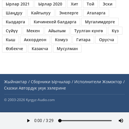
Ырлар 2021
Ырлар 2020
Хит
Той
Эски
Шаңдуу
Кайгылуу
Энелерге
Аталарга
Кыздарга
Кичинекей балдарга
Мугалимдерге
Сүйүү
Мекен
Айылым
Туулган күнгө
Күз
Кыш
Аккордеон
Комуз
Гитара
Орусча
Өзбекче
Казакча
Мусулман
Жыйнактар / Сборники
Ырчылар / Исполнители
Жомоктор /
Сказки
Автордук укук ээлерине
© 2003-2026 Kyrgyz-Audio.com