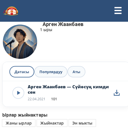
Арген Жаанбаев
1 ыры
Датасы
Популярдуу
Аты
Арген Жаанбаев — Сүйөсүң кимди
сен
22.04.2021
101
Ырлар жыйнактары
Жаны ырлар
Жыйнактар
Эн мыкты