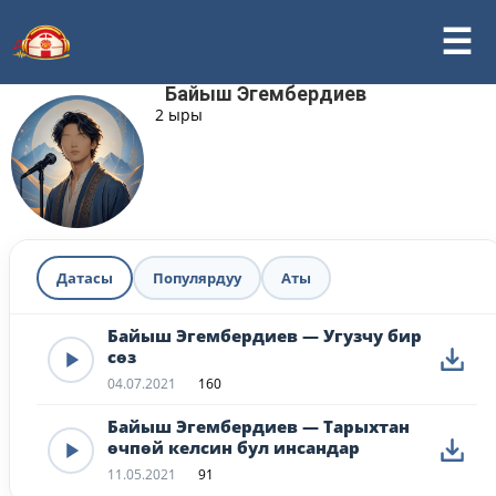
Байыш Эгембердиев
2 ыры
Датасы
Популярдуу
Аты
Байыш Эгембердиев — Угузчу бир
сөз
04.07.2021
160
Байыш Эгембердиев — Тарыхтан
өчпөй келсин бул инсандар
11.05.2021
91