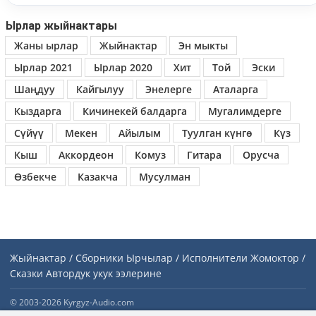
Ырлар жыйнактары
Жаны ырлар
Жыйнактар
Эн мыкты
Ырлар 2021
Ырлар 2020
Хит
Той
Эски
Шаңдуу
Кайгылуу
Энелерге
Аталарга
Кыздарга
Кичинекей балдарга
Мугалимдерге
Сүйүү
Мекен
Айылым
Туулган күнгө
Күз
Кыш
Аккордеон
Комуз
Гитара
Орусча
Өзбекче
Казакча
Мусулман
Жыйнактар / Сборники
Ырчылар / Исполнители
Жомоктор /
Сказки
Автордук укук ээлерине
© 2003-2026 Kyrgyz-Audio.com