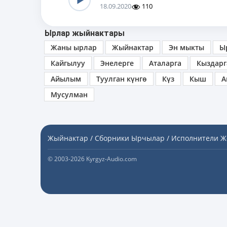
18.09.2020
110
Ырлар жыйнактары
Жаны ырлар
Жыйнактар
Эн мыкты
Ы
Кайгылуу
Энелерге
Аталарга
Кыздарг
Айылым
Туулган күнгө
Күз
Кыш
А
Мусулман
Жыйнактар / Сборники
Ырчылар / Исполнители
Ж
© 2003-2026 Kyrgyz-Audio.com