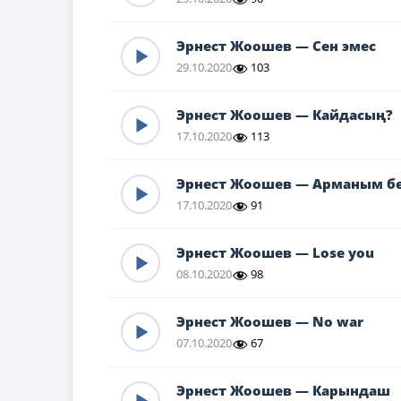
Эрнест Жоошев — Сен эмес
29.10.2020
103
Эрнест Жоошев — Кайдасың?
17.10.2020
113
Эрнест Жоошев — Арманым б
17.10.2020
91
Эрнест Жоошев — Lose you
08.10.2020
98
Эрнест Жоошев — No war
07.10.2020
67
Эрнест Жоошев — Карындаш