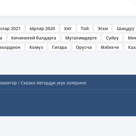
рлар 2021
Ырлар 2020
Хит
Той
Эски
Шаңдуу
а
Кичинекей балдарга
Мугалимдерге
Сүйүү
Ме
ккордеон
Комуз
Гитара
Орусча
Өзбекче
Каз
омоктор / Сказки
Автордук укук ээлерине