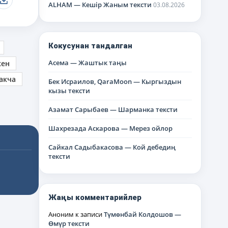
ALHAM — Кешір Жаным тексти
03.08.2026
Кокусунан тандалган
Асема — Жаштык таңы
кен
акча
Бек Исраилов, QaraMoon — Кыргыздын
кызы тексти
Азамат Сарыбаев — Шарманка тексти
Шахрезада Аскарова — Мерез ойлор
Сайкал Садыбакасова — Кой дебедиң
тексти
Жаңы комментарийлер
Аноним
к записи
Түмөнбай Колдошов —
Өмүр тексти