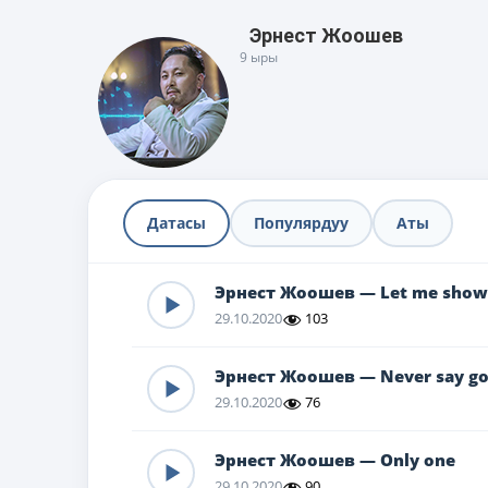
Эрнест Жоошев
9 ыры
Датасы
Популярдуу
Аты
Эрнест Жоошев — Let me show
29.10.2020
103
Эрнест Жоошев — Never say g
29.10.2020
76
Эрнест Жоошев — Only one
29.10.2020
90