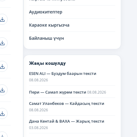
Аудиокитептер
Караоке кыргызча
Байланыш үчүн
Жаңы кошулду
ESEN ALI — Буздум баарын тексти
08.08.2026
Пери — Самап жүрөм тексти
08.08.2026
Самат Уланбеков — Кайдасың тексти
08.08.2026
Дана Кентай & BAXA — Жарық тексти
03.08.2026