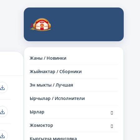
Жаны / Новинки
Жыйнактар / Сборники
Эн мыкты / Лучшая
Ырчылар / Исполнители
раскрыть
Ырлар
дочернее
меню
раскрыть
Жомоктор
дочернее
меню
Кыргызча минусовка