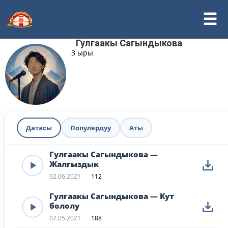
Гулгаакы Сагындыкова
3 ыры
Датасы
Популярдуу
Аты
Гулгаакы Сагындыкова —
Жалгыздык
02.06.2021
112
Гулгаакы Сагындыкова — Кут
бололу
07.05.2021
188