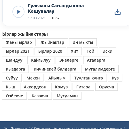
Гулгаакы Сагындыкова —
Кошуналар
17.03.2021
1067
Ырлар жыйнактары
Жаны ырлар
Жыйнактар
Эн мыкты
Ырлар 2021
Ырлар 2020
Хит
Той
Эски
Шаңдуу
Кайгылуу
Энелерге
Аталарга
Кыздарга
Кичинекей балдарга
Мугалимдерге
Сүйүү
Мекен
Айылым
Туулган күнгө
Күз
Кыш
Аккордеон
Комуз
Гитара
Орусча
Өзбекче
Казакча
Мусулман
Жыйнактар / Сборники
Ырчылар / Исполнители
Жомоктор /