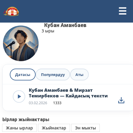
Кубан Аманбаев
3 ыры
Датасы
Популярдуу
Аты
Кубан Аманбаев & Мирзат
Темирбеков — Кайдасың тексти
03.02.2026
1333
Ырлар жыйнактары
Жаны ырлар
Жыйнактар
Эн мыкты