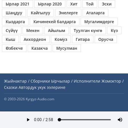
Ырлар 2021
Ырлар 2020
Хит
Той
Эски
Шаңдуу
Кайгылуу
Энелерге
Аталарга
Кыздарга
Кичинекей балдарга
Мугалимдерге
Сүйүү
Мекен
Айылым
Туулган күнгө
Күз
Кыш
Аккордеон
Комуз
Гитара
Орусча
Өзбекче
Казакча
Мусулман
Жыйнактар / Сборники
Ырчылар / Исполнители
Жомоктор /
Сказки
Автордук укук ээлерине
© 2003-2026 Kyrgyz-Audio.com