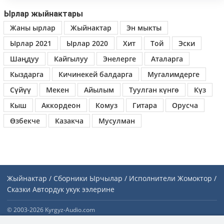
Ырлар жыйнактары
Жаны ырлар
Жыйнактар
Эн мыкты
Ырлар 2021
Ырлар 2020
Хит
Той
Эски
Шаңдуу
Кайгылуу
Энелерге
Аталарга
Кыздарга
Кичинекей балдарга
Мугалимдерге
Сүйүү
Мекен
Айылым
Туулган күнгө
Күз
Кыш
Аккордеон
Комуз
Гитара
Орусча
Өзбекче
Казакча
Мусулман
Жыйнактар / Сборники
Ырчылар / Исполнители
Жомоктор /
Сказки
Автордук укук ээлерине
© 2003-2026 Kyrgyz-Audio.com