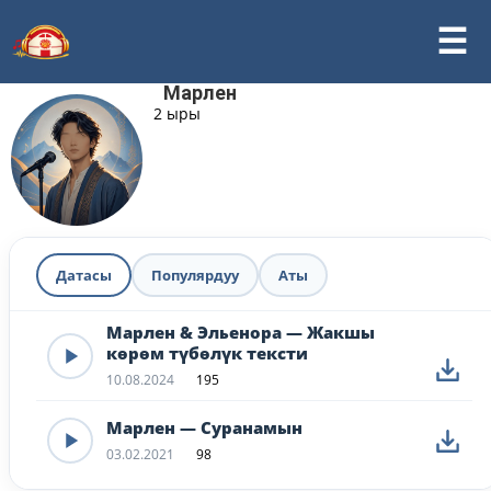
Марлен
2 ыры
Датасы
Популярдуу
Аты
Марлен & Эльенора — Жакшы
көрөм түбөлүк тексти
10.08.2024
195
Марлен — Суранамын
03.02.2021
98