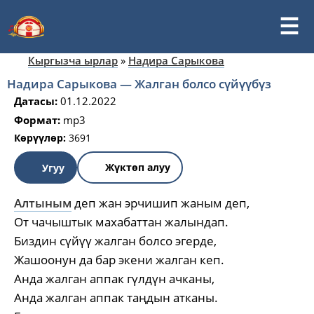
Кыргызча ырлар
»
Надира Сарыкова
Надира Сарыкова — Жалган болсо сүйүүбүз
Датасы:
01.12.2022
Формат:
mp3
Көрүүлөр:
3691
Жүктөп алуу
Угуу
Алтыным
деп жан эрчишип жаным деп,
От чачыштык махабаттан жалындап.
Биздин сүйүү жалган болсо эгерде,
Жашоонун да бар экени жалган кеп.
Анда жалган аппак гүлдүн ачканы,
Анда жалган аппак таңдын атканы.