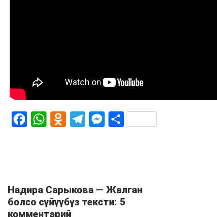
Facebook
WhatsApp
Odnoklassniki
Telegram
Messenger
Share
Надира Сарыкова — Жалган
болсо сүйүүбүз тексти: 5
комментарий