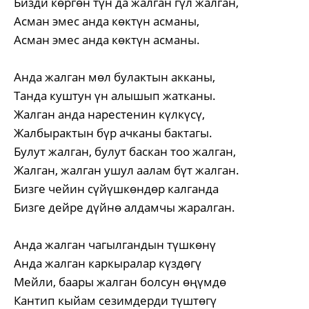
Бизди көргөн түн да жалган гүл жалган,
Асман эмес анда көктүн асманы,
Асман эмес анда көктүн асманы.
Анда жалган мөл булактын акканы,
Танда куштун үн алышып жатканы.
Жалган анда нарестенин күлкүсү,
Жалбырактын бүр ачканы бактагы.
Булут жалган, булут баскан тоо жалган,
Жалган, жалган ушул аалам бүт жалган.
Бизге чейин сүйүшкөндөр калганда
Бизге дейре дүйнө алдамчы жаралган.
Анда жалган чагылгандын түшкөнү
Анда жалган каркыралар күздөгү
Мейли, баары жалган болсун өңүмдө
Кантип кыйам сезимдерди түштөгү