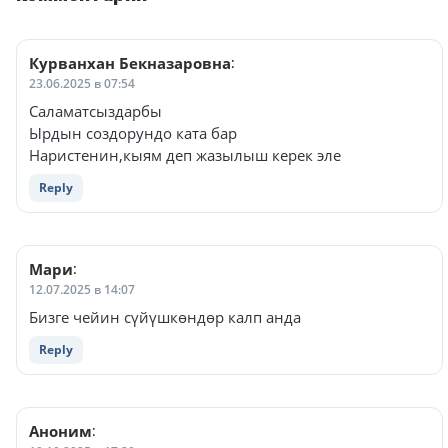
Курванхан Бекназаровна
:
23.06.2025 в 07:54
Саламатсыздарбы
Ырдын создорундо ката бар
Наристенин,кыям деп жазылыш керек эле
Reply
Мари
:
12.07.2025 в 14:07
Бизге чейин сүйүшкөндөр калп анда
Reply
Аноним
: