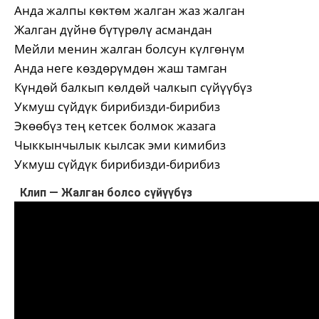
Анда жалпы көктөм жалган жаз жалган
Жалган дүйнө бүтүрөлү асмандан
Мейли менин жалган болсун күлгөнүм
Анда неге көздөрүмдөн жаш тамган
Күндөй балкып көлдөй чалкып сүйүүбүз
Укмуш сүйдүк бирибизди-бирибиз
Экөөбүз тең кетсек болмок жазага
Чыккынчылык кылсак эми кимибиз
Укмуш сүйдүк бирибизди-бирибиз
Клип — Жалган болсо сүйүүбүз