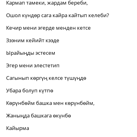
Кармап тамеки, жардам береби,
Ошол күндөр сага кайра кайтып келеби?
Кечир мени эгерде менден кетсе
Зээним кейийт кээде
Ырайыңды эстесем
Эгер мени элестетип
Сагынып көргүң келсе түшүңдө
Убара болуп күтпө
Көрүнбөйм башка мен көрүнбөйм,
Жаныңда башкага өкүнбө
Кайырма