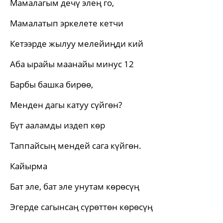
Мамалагым дечү элең го,
Мамалатып эркелете кетчи
Кетээрде жылуу мелейиңди кий
Аба ырайы маанайы минус 12
Барбы башка бирөө,
Менден дагы катуу сүйгөн?
Бүт ааламды издеп көр
Таппайсың мендей сага күйгөн.
Кайырма
Бат эле, бат эле унутам көрөсүң
Эгерде сагынсаң сүрөттөн көрөсүң