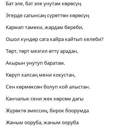
Бат эле, бат эле унутам көрөсүң
Эгерде сагынсаң сүрөттөн көрөсүң
Кармап тамеки, жардам береби,
Ошол күндөр сага кайра кайтып келеби?
Төрт, төрт мезгил өттү арадан,
Акырын унутуп баратам.
Көрүп калсаң мени кокустан,
Сен көрмөксөн болуп кой алыстан.
Канчалык сени жек көрсөм дагы
Жүрөктө эмессиң, бирок боорумда
Жаным ооруба, жаным ооруба