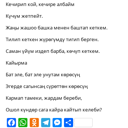
Кечирип кой, кечире албайм
Күчүм жетпейт.
Жаңы жашоо башка менен баштап кеткем.
Тилип кеткен жүрөгүмдү тигип берген.
Саман үйүм издеп барба, көчүп кеткем.
Кайырма
Бат эле, бат эле унутам көрөсүң
Эгерде сагынсаң сүрөттөн көрөсүң
Кармап тамеки, жардам береби,
Ошол күндөр сага кайра кайтып келеби?
Facebook
WhatsApp
Odnoklassniki
Telegram
Messenger
Share