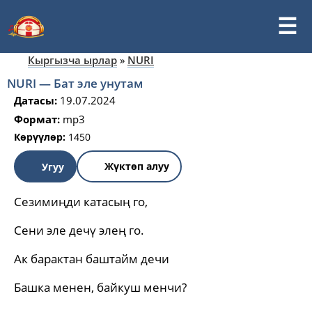
Кыргызча ырлар
»
NURI
NURI — Бат эле унутам
Датасы:
19.07.2024
Формат:
mp3
Көрүүлөр:
1450
Жүктөп алуу
Угуу
Сезимиңди катасың го,
Сени эле дечү элең го.
Ак барактан баштайм дечи
Башка менен, байкуш менчи?