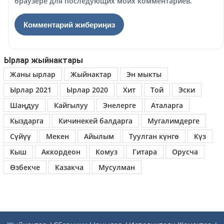
браузере для последующих моих комментариев.
Ырлар жыйнактары
Жаны ырлар
Жыйнактар
Эн мыкты
Ырлар 2021
Ырлар 2020
Хит
Той
Эски
Шаңдуу
Кайгылуу
Энелерге
Аталарга
Кыздарга
Кичинекей балдарга
Мугалимдерге
Сүйүү
Мекен
Айылым
Туулган күнгө
Күз
Кыш
Аккордеон
Комуз
Гитара
Орусча
Өзбекче
Казакча
Мусулман