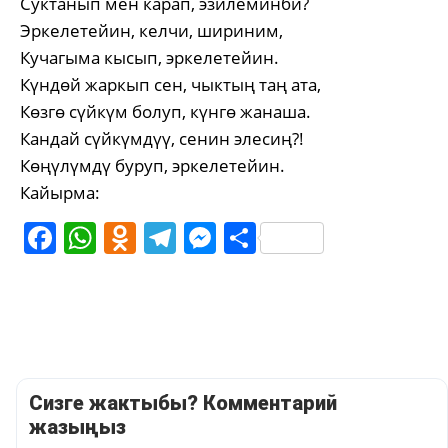
Суктанып мен карап, эзилеминби?
Эркелетейин, келчи, шириним,
Кучагыма кысып, эркелетейин.
Күндөй жаркып сен, чыктың таң ата,
Көзгө сүйкүм болуп, күнгө жанаша.
Кандай сүйкүмдүү, сенин элесиң?!
Көңүлүмдү буруп, эркелетейин.
Кайырма:
Facebook
WhatsApp
Odnoklassniki
Telegram
Messenger
Share
Сизге жактыбы? Комментарий
жазыңыз