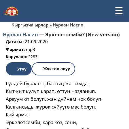
Кыргызча ырлар
»
Нурлан Насип
Нурлан Насип
—
Эркелетсемби? (New version)
Датасы:
21.09.2020
Формат:
mp3
Көрүүлөр:
2283
Жүктөп алуу
Угуу
Гүлдөй буралып, бастың жанымда,
Кыт-кыт күлүп карап, өттүң назданып.
Арзуум от болуп, жан дүйнөм чок болуп,
Калгансыды жүрөк сүйүүгө мас болуп.
Кайырма:
Эркелетсемби, кара көз, сени,