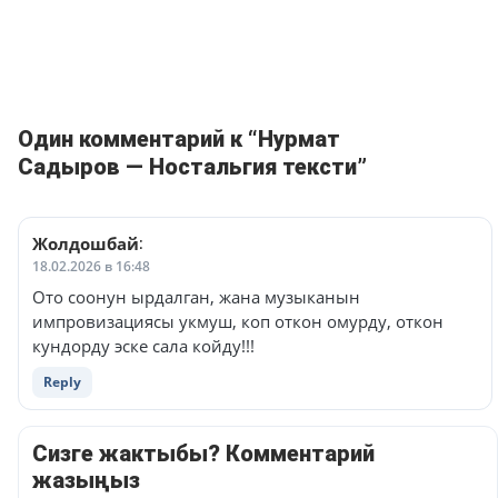
Один комментарий к “Нурмат
Садыров — Ностальгия тексти”
Жолдошбай
:
18.02.2026 в 16:48
Ото соонун ырдалган, жана музыканын
импровизациясы укмуш, коп откон омурду, откон
кундорду эске сала койду!!!
Reply
Сизге жактыбы? Комментарий
жазыңыз