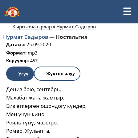
Кыргызча ырлар
»
Нурмат Садыров
Нурмат Садыров
—
Ностальгия
Датасы:
25.09.2020
Формат:
mp3
Көрүүлөр:
457
Жүктөп алуу
Угуу
Деңиз бою, сентябрь,
Махабат жана жамгыр.
Биз өткөргөн ошондогу күндөр,
Мен үчүн кино.
Рояль түнү, маэстро,
Ромео, Жульетта.