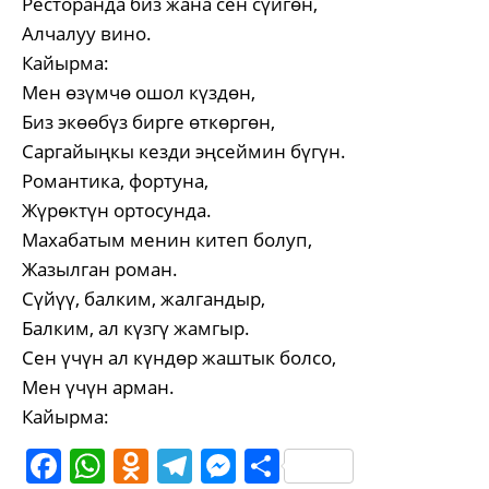
Ресторанда биз жана сен сүйгөн,
Алчалуу вино.
Кайырма:
Мен өзүмчө ошол күздөн,
Биз экөөбүз бирге өткөргөн,
Саргайыңкы кезди эңсеймин бүгүн.
Романтика, фортуна,
Жүрөктүн ортосунда.
Махабатым менин китеп болуп,
Жазылган роман.
Сүйүү, балким, жалгандыр,
Балким, ал күзгү жамгыр.
Сен үчүн ал күндөр жаштык болсо,
Мен үчүн арман.
Кайырма:
Facebook
WhatsApp
Odnoklassniki
Telegram
Messenger
Share