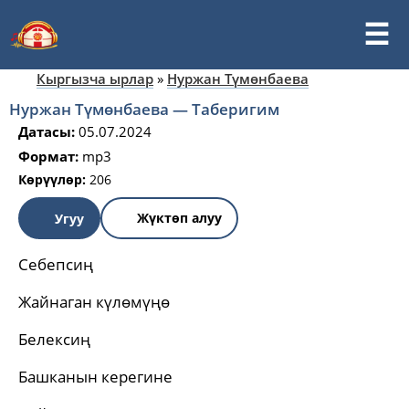
Кыргызча ырлар
»
Нуржан Түмөнбаева
Нуржан Түмөнбаева — Таберигим
Датасы:
05.07.2024
Формат:
mp3
Көрүүлөр:
206
Жүктөп алуу
Угуу
Себепсиң
Жайнаган күлөмүңө
Белексиң
Башканын керегине