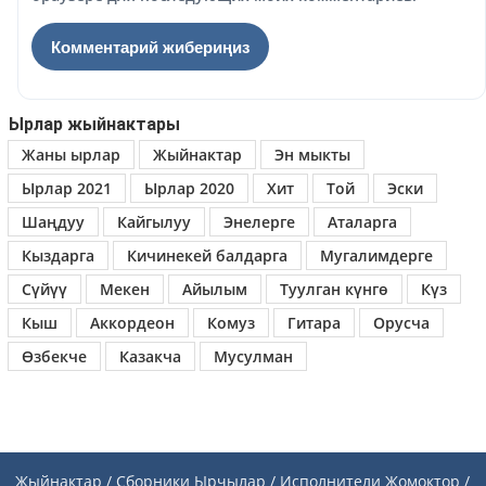
Ырлар жыйнактары
Жаны ырлар
Жыйнактар
Эн мыкты
Ырлар 2021
Ырлар 2020
Хит
Той
Эски
Шаңдуу
Кайгылуу
Энелерге
Аталарга
Кыздарга
Кичинекей балдарга
Мугалимдерге
Сүйүү
Мекен
Айылым
Туулган күнгө
Күз
Кыш
Аккордеон
Комуз
Гитара
Орусча
Өзбекче
Казакча
Мусулман
Жыйнактар / Сборники
Ырчылар / Исполнители
Жомоктор /