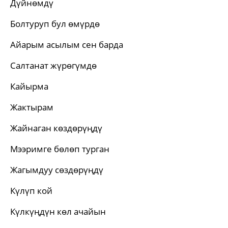
Дүйнөмдү
Болтуруп бул өмүрдө
Айарым асылым сен барда
Салтанат жүрөгүмдө
Кайырма
Жактырам
Жайнаган көздөрүңдү
Мээримге бөлөп турган
Жагымдуу сөздөрүңдү
Күлүп кой
Күлкүңдүн көл ачайын