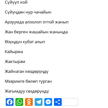
Сүйүүп кой
Сүйүңдөн нур чачайын
Арзуумда алоолоп оттой жанып
Жан берген жашайын жаныңда
Өзүңдүн кубат алып
Кайырма
Жактырам
Жайнаган көздөрүңдү
Мээримге бөлөп турган
Жагымдуу сөздөрүңдү
Facebook
WhatsApp
Odnoklassniki
Telegram
Messenger
Share