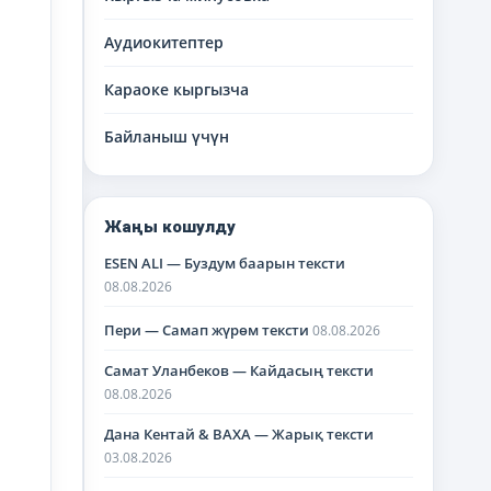
Аудиокитептер
Караоке кыргызча
Байланыш үчүн
Жаңы кошулду
ESEN ALI — Буздум баарын тексти
08.08.2026
Пери — Самап жүрөм тексти
08.08.2026
Самат Уланбеков — Кайдасың тексти
08.08.2026
Дана Кентай & BAXA — Жарық тексти
03.08.2026