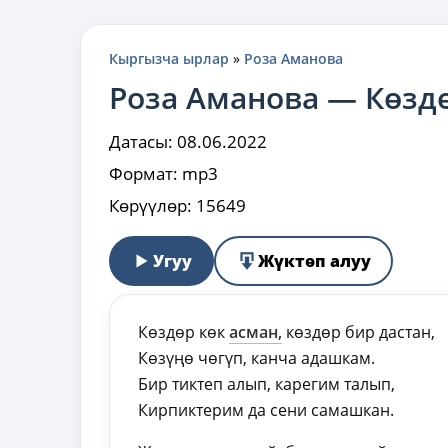
Кыргызча ырлар
»
Роза Аманова
Роза Аманова — Көзд
Датасы:
08.06.2022
Формат:
mp3
Көрүүлөр:
15649
Угуу
Жүктөп алуу
Көздөр көк
асман,
көздөр бир дастан,
Көзүңө чөгүп, канча адашкам.
Бир тиктеп алып, карегим талып,
Кирпиктерим да сени самашкан.