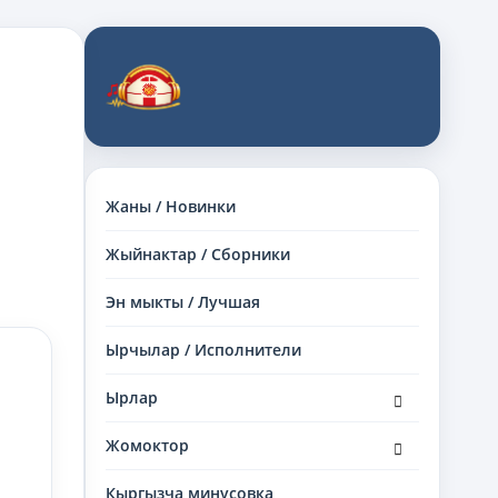
Жаны / Новинки
Жыйнактар / Сборники
Эн мыкты / Лучшая
Ырчылар / Исполнители
раскрыть
Ырлар
дочернее
меню
раскрыть
Жомоктор
дочернее
меню
Кыргызча минусовка