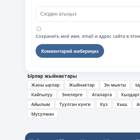
Сохранить моё имя, email и адрес сайта в э
Ырлар жыйнактары
Жаны ырлар
Жыйнактар
Эн мыкты
Ы
Кайгылуу
Энелерге
Аталарга
Кыздарг
Айылым
Туулган күнгө
Күз
Кыш
А
Мусулман