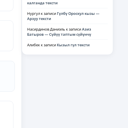
калганда тексти
Нургул
к записи
Гүлбү Ороскул кызы —
Арзуу тексти
Насирдинов Даниэль
к записи
Азиз
Батыров — Сүйүү таптым сүйүнчү
Алибек
к записи
Кызыл гүл тексти