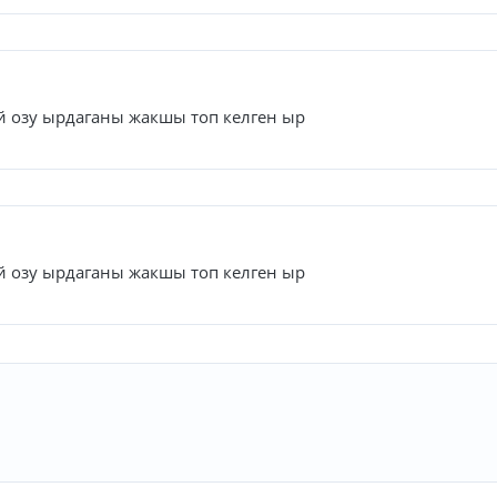
 озу ырдаганы жакшы топ келген ыр
 озу ырдаганы жакшы топ келген ыр