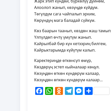
Жарк этип күндөй, бүркөлүү дүйнөм,
Алоолоп жанып, көзүңдө күйдүм.
Төгүлдүм сага чайпалып эрким,
Көрүндүң мага баладай сүйкүм.
Көз баарын таанып, көздөн жаш тамып
Үлпүлдөп өчтү үмүтүм жанып.
Кайрылбай бир күн кетээриң билгем,
Кайрыктарымда күйүтүм калып.
Каректериңде өткөнсүп өмүр,
Көздөрүң эстеп кыйналаар көңүл.
Көзүңдөн өткөн күндөрүм калаар,
Көзүңдөн өпкөн күндөрүм калаар…
Facebook
WhatsApp
Odnoklassni
Telegram
Messen
Shar