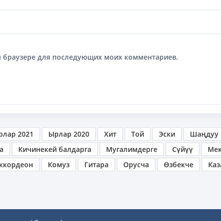
том браузере для последующих моих комментариев.
рлар 2021
Ырлар 2020
Хит
Той
Эски
Шаңдуу
а
Кичинекей балдарга
Мугалимдерге
Сүйүү
Ме
ккордеон
Комуз
Гитара
Орусча
Өзбекче
Каз