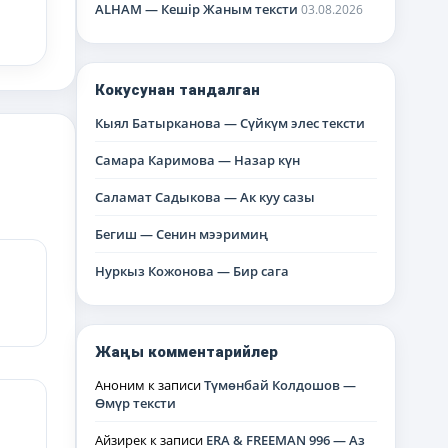
ALHAM — Кешір Жаным тексти
03.08.2026
Кокусунан тандалган
Кыял Батырканова — Сүйкүм элес тексти
Самара Каримова — Назар күн
Саламат Садыкова — Ак куу сазы
Бегиш — Сенин мээримиң
Нуркыз Кожонова — Бир сага
Жаңы комментарийлер
Аноним
к записи
Түмөнбай Колдошов —
Өмүр тексти
Айзирек
к записи
ERA & FREEMAN 996 — Аз