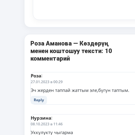
Роза Аманова — Көздөрүң
менен коштошуу тексти: 10
комментарий
Роза
:
27.01.2023 в 00:29
Эч жерден таппай жаттым эле,бүгүн таптым.
Reply
Нурзина
:
08.10.2023 в 11:46
Уккулукту чыгарма