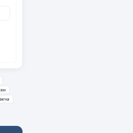
кен
акча