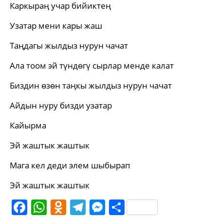
Каркыраң учар бийиктең
Узатар мени кары жаш
Таңдагы жылдыз нурун чачат
Ала тоом эй түндөгү сырлар менде калат
Биздин өзөн таңкы жылдыз нурун чачат
Айдын нуру бизди узатар
Кайырма
Эй жаштык жаштык
Мага кел деди элем шыбырап
Эй жаштык жаштык
Facebook
WhatsApp
Odnoklassniki
Telegram
Messenger
Share