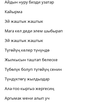
Айдын нуру бизди узатар
Кайырма
Эй жаштык жаштык
Мага кел деди элем шыбырап
Эй жаштык жаштык
Түгөйүң келер түнүндө
Жылкысын таштап белеске
Түбөлүк болуп түгөйүң сенин
Түндүктөгү жылдыздар
Ала-тоо кыргыз жергесиң
Аргымак мени алып уч