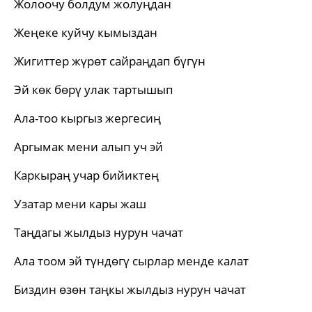
Жолоочу болдум жолуңдан
Жеңеке куйчу кымыздан
Жигиттер жүрөт сайраңдап бүгүн
Эй көк бөрү улак тартышып
Ала-тоо кыргыз жергесиң
Аргымак мени алып уч эй
Каркыраң учар бийиктең
Узатар мени кары жаш
Таңдагы жылдыз нурун чачат
Ала тоом эй түндөгү сырлар менде калат
Биздин өзөн таңкы жылдыз нурун чачат