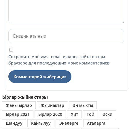
Сохранить моё имя, email и адрес сайта в этом
браузере для последующих моих комментариев.
Ырлар жыйнактары
Жаны ырлар
Жыйнактар
Эн мыкты
Ырлар 2021
Ырлар 2020
Хит
Той
Эски
Шаңдуу
Кайгылуу
Энелерге
Аталарга