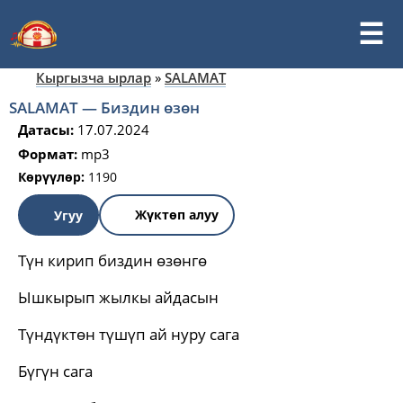
Кыргызча ырлар
»
SALAMAT
SALAMAT — Биздин өзөн
Датасы:
17.07.2024
Формат:
mp3
Көрүүлөр:
1190
Жүктөп алуу
Угуу
Түн кирип биздин өзөнгө
Ышкырып жылкы айдасын
Түндүктөн түшүп ай нуру сага
Бүгүн сага