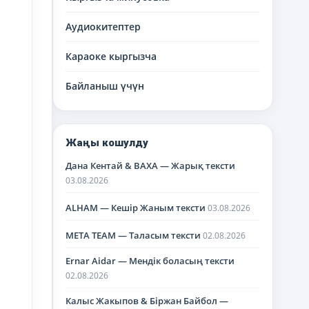
Аудиокитептер
Караоке кыргызча
Байланыш үчүн
Жаңы кошулду
Дана Кентай & BAXA — Жарық тексти
03.08.2026
ALHAM — Кешір Жаным тексти
03.08.2026
META TEAM — Таласым тексти
02.08.2026
Ernar Aidar — Мендік боласың тексти
02.08.2026
Калыс Жакыпов & Біржан Байбол —