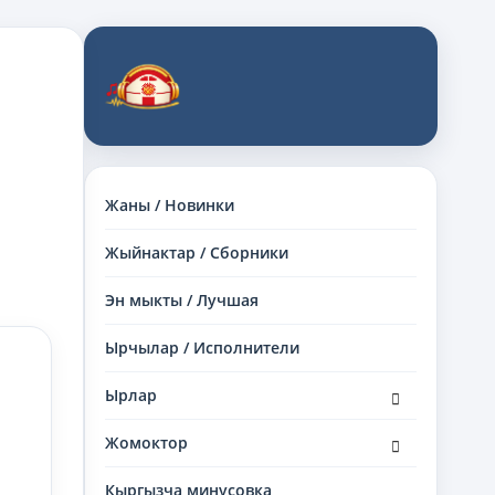
Жаны / Новинки
Жыйнактар / Сборники
Эн мыкты / Лучшая
Ырчылар / Исполнители
раскрыть
Ырлар
дочернее
меню
раскрыть
Жомоктор
дочернее
меню
Кыргызча минусовка