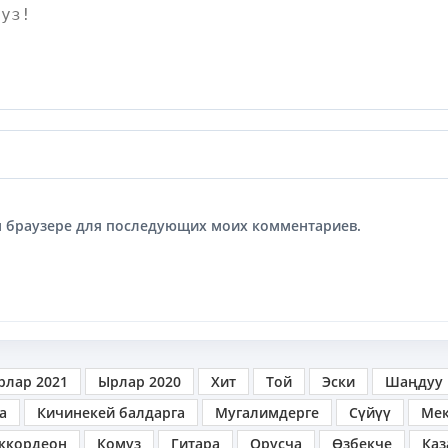
том браузере для последующих моих комментариев.
рлар 2021
Ырлар 2020
Хит
Той
Эски
Шаңдуу
а
Кичинекей балдарга
Мугалимдерге
Сүйүү
Ме
ккордеон
Комуз
Гитара
Орусча
Өзбекче
Каз