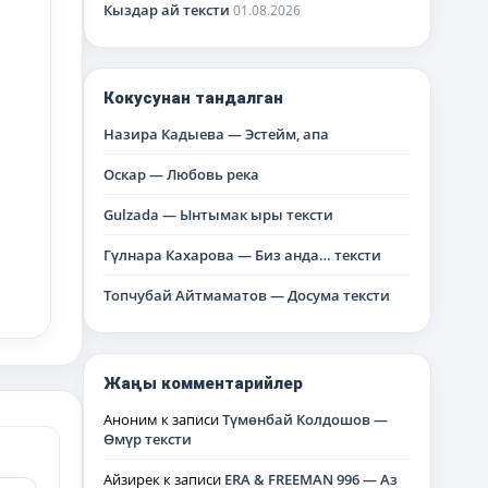
Кыздар ай тексти
01.08.2026
Кокусунан тандалган
Назира Кадыева — Эстейм, апа
Оскар — Любовь река
Gulzada — Ынтымак ыры тексти
Гүлнара Кахарова — Биз анда… тексти
Топчубай Айтмаматов — Досума тексти
Жаңы комментарийлер
Аноним
к записи
Түмөнбай Колдошов —
Өмүр тексти
Айзирек
к записи
ERA & FREEMAN 996 — Аз