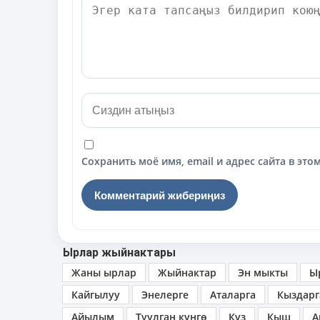
Сохранить моё имя, email и адрес сайта в э
Ырлар жыйнактары
Жаны ырлар
Жыйнактар
Эн мыкты
Ы
Кайгылуу
Энелерге
Аталарга
Кыздарг
Айылым
Туулган күнгө
Күз
Кыш
А