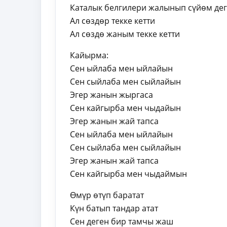
Каталык белгилери жалынып сүйөм де
Ал сөздөр текке кетти
Ал сөздө жаным текке кетти
Кайырма:
Сен ыйлаба мен ыйлайын
Сен сыйлаба мен сыйлайын
Эгер жанын жыргаса
Сен кайгырба мен чыдайын
Эгер жанын жай тапса
Сен ыйлаба мен ыйлайын
Сен сыйлаба мен сыйлайын
Эгер жанын жай тапса
Сен кайгырба мен чыдаймын
Өмүр өтүп баратат
Күн батып тандар атат
Сен деген бир тамчы жаш