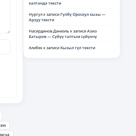
калганда тексти
Нургул
к записи
Гүлбү Ороскул кызы —
Арзуу тексти
Насирдинов Даниэль
к записи
Азиз
Батыров — Сүйүү таптым сүйүнчү
Алибек
к записи
Кызыл гүл тексти
кен
акча