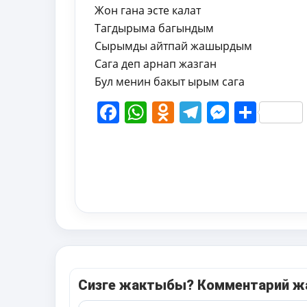
Жон гана эсте калат
Тагдырыма багындым
Сырымды айтпай жашырдым
Сага деп арнап жазган
Бул менин бакыт ырым сага
Facebook
WhatsApp
Odnoklassni
Telegram
Messen
Shar
Сизге жактыбы? Комментарий 