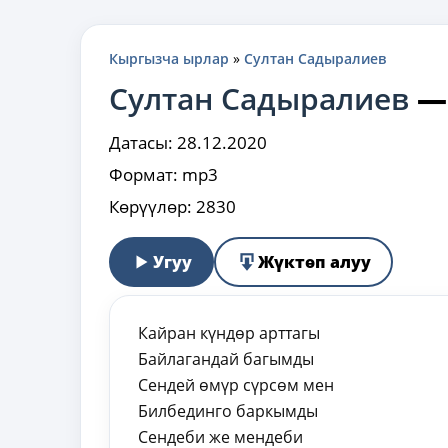
Кыргызча ырлар
»
Султан Садыралиев
Султан Садыралиев
Датасы:
28.12.2020
Формат:
mp3
Көрүүлөр:
2830
Угуу
Жүктөп алуу
Кайран күндөр арттагы
Байлагандай багымды
Сендей өмүр сүрсөм мен
Билбединго баркымды
Сендеби же мендеби