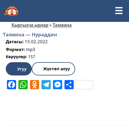
Кыргызча ырлар
»
Тахмина
Тахмина — Нураддин
Датасы:
15.02.2022
Формат:
mp3
Көрүүлөр:
157
Жүктөп алуу
Угуу
Facebook
WhatsApp
Odnoklassniki
Telegram
Messenger
Share