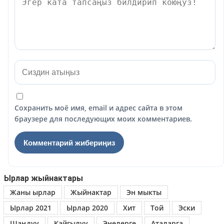
Сохранить моё имя, email и адрес сайта в этом
браузере для последующих моих комментариев.
Ырлар жыйнактары
Жаны ырлар
Жыйнактар
Эн мыкты
Ырлар 2021
Ырлар 2020
Хит
Той
Эски
Шаңдуу
Кайгылуу
Энелерге
Аталарга