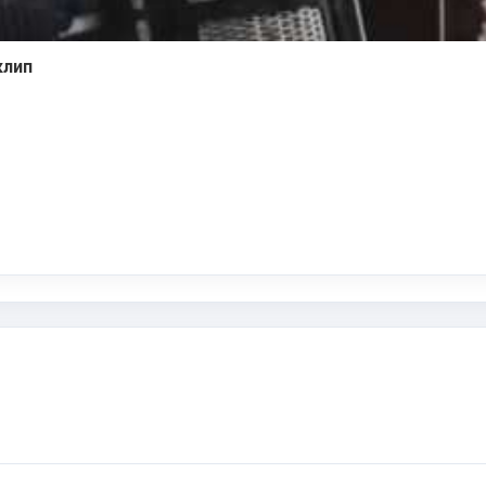
клип
ki
ger
e