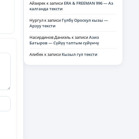
Айзирек
к записи
ERA & FREEMAN 996 — Аз
калганда тексти
Нургул
к записи
Гүлбү Ороскул кызы —
Арзуу тексти
Насирдинов Даниэль
к записи
Азиз
Батыров — Сүйүү таптым сүйүнчү
Алибек
к записи
Кызыл гүл тексти