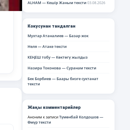
ALHAM — Кешір Жаным тексти
03.08.2026
Кокусунан тандалган
Мухтар Атаналиев — Базар жок
Неля — Атаке тексти
КЕҢЕШ тобу — Көктөгү жылдыз
Назира Токонова — Суранам тексти
Бек Борбиев — Баары бизге суктанат
тексти
Жаңы комментарийлер
Аноним
к записи
Түмөнбай Колдошов —
Өмүр тексти