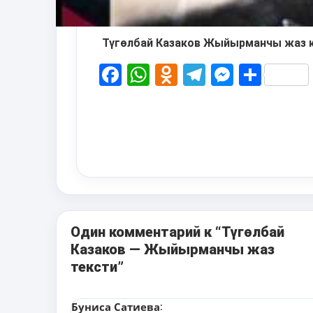
Кайырма:
Түгөлбай Казаков Жыйырманчы жаз 
Facebook
WhatsApp
Odnoklassni
Telegram
Messen
Shar
Один комментарий к “Түгөлбай
Казаков — Жыйырманчы жаз
тексти”
Буниса Сатиева
: