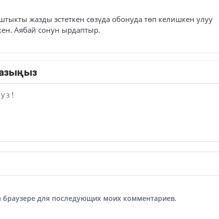
штыкты жазды эстеткен сөзүда обонуда төп келишкен улуу
кен. Аябай сонун ырдаптыр.
жазыңыз
том браузере для последующих моих комментариев.