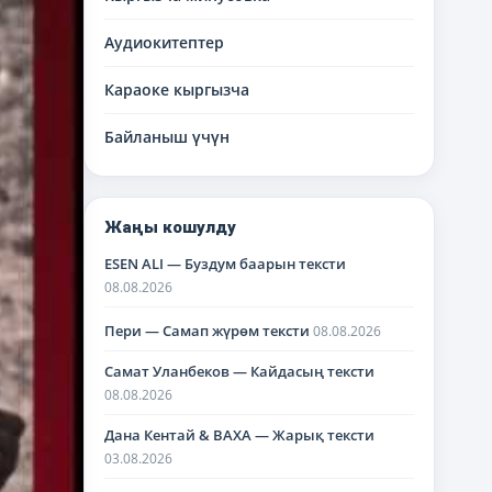
Аудиокитептер
Караоке кыргызча
Байланыш үчүн
Жаңы кошулду
ESEN ALI — Буздум баарын тексти
08.08.2026
Пери — Самап жүрөм тексти
08.08.2026
Самат Уланбеков — Кайдасың тексти
08.08.2026
Дана Кентай & BAXA — Жарық тексти
03.08.2026