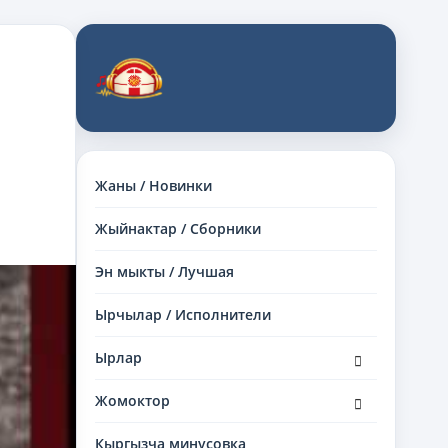
Жаны / Новинки
Жыйнактар / Сборники
Эн мыкты / Лучшая
Ырчылар / Исполнители
раскрыть
Ырлар
дочернее
меню
раскрыть
Жомоктор
дочернее
меню
Кыргызча минусовка