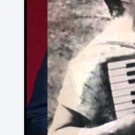
Кайырма:
Жыйырманчы жаз, келсеңчи,
Жыйырманчы жаз, келсеңчи.
Жамгырды жашка окшотуп,
Маанайым пас.,
Негедир сени эстесем жашый берем.
Негедир сени эстесем жашай берем,
Өрүктөр түгөл гүлүн ачкан кезде.
Озүмчө өткөндү эстеп убайым жейм,
Абасы жаз жыттанган таңда, кечте.
Кайырма:
Жазымдай жакшы көргөн жароокерим,
Алыста, азыр сезбейт жаздын демин.
Буулугам тар бөлмөдө сыртты карап,
А сыртта жыйырманчы жазым менин.