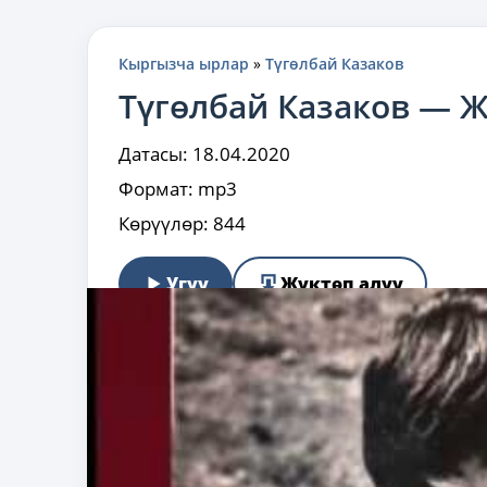
Кыргызча ырлар
»
Түгөлбай Казаков
Түгөлбай Казаков —
Датасы:
18.04.2020
Формат:
mp3
Көрүүлөр:
844
Угуу
Жүктөп алуу
Төгүлөт жамгыр, жамгыр көчөдө жаз,
Негедир мен жамгырды жакшы көрөм.
Жамгырды жашка окшотуп,
Маанайым пас,
Негедир сени эстесем жашый берем.