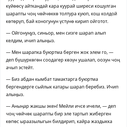
күйөөсү айткандай кара куурай ширеси кошулган
шарапты чоң чөйчөккө толтура куюп, кош колдой
көтөрүп, бай коногунун үстүнө кирип ойготот.
— Ойгонуңуз, синьор, мен сизге шарап алып
келдим, ичип алыңыз.
— Мен шарапка буюртма берген жок элем го, —
деп бүшүркөгөн соодагер көзүн ушалап, оозун чоң
ачып эстейт.
— Биз абдан кымбат тамактарга буюртма
бергендерге сыйлык катары шарап беребиз. Ичип
алыңыз.
— Аныңар жакшы экен! Мейли ичсе ичели, — деп
чоң чөйчөк шарапты бир эле тартып жиберген
көпөс ыраазылыгын билдирип, кайра жаздыкка