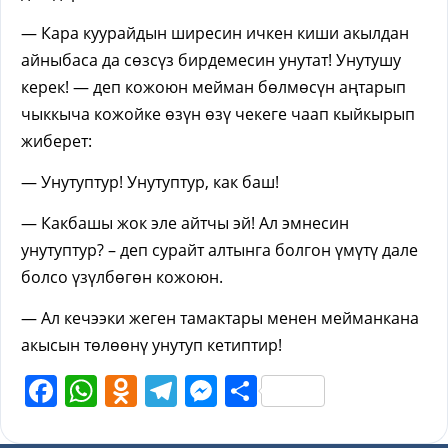
— Кара куурайдын ширесин ичкен киши акылдан
айныбаса да сөзсүз бирдемесин унутат! Унутушу
керек! — деп кожоюн мейман бөлмөсүн аңтарып
чыккыча кожойке өзүн өзү чекеге чаап кыйкырып
жиберет:
— Унутуптур! Унутуптур, как баш!
— Какбашы жок эле айтчы эй! Ал эмнесин
унутуптур? – деп сурайт алтынга болгон үмүтү дале
болсо үзүлбөгөн кожоюн.
— Ал кечээки жеген тамактары менен мейманкана
акысын төлөөнү унутуп кетиптир!
Facebook
WhatsApp
Odnoklassniki
Telegram
Messenger
Share