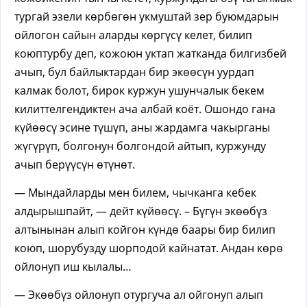
тургай эзели көрбөгөн укмуштай зер буюмдарын
ойлогон сайын аларды көргүсү келет, билип
коюптурбу деп, кожоюн уктап жатканда билгизбей
ачып, бул байлыктардан бир экөөсүн уурдап
калмак болот, бирок куржун ушунчалык бекем
килиттелгендиктен ача албай коёт. Ошондо гана
күйөөсү эсине түшүп, аны жардамга чакырганы
жүгүрүп, болгонун болгондой айтып, куржунду
ачып берүүсүн өтүнөт.
— Мындайларды мен билем, чычканга кебек
алдырышпайт, — дейт күйөөсү. – Бүгүн экөөбүз
алтынынан алып койгон күндө баары бир билип
коюп, шорубузду шорподой кайнатат. Андан көрө
ойлонуп иш кылалы…
— Экөөбүз ойлонуп отургуча ал ойгонуп алып