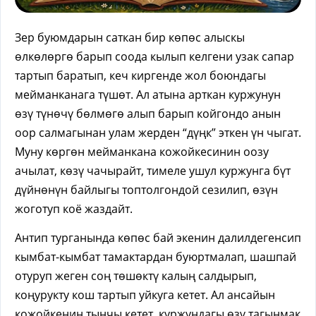
Зер буюмдарын саткан бир көпөс алыскы
өлкөлөргө барып соода кылып келгени узак сапар
тартып баратып, кеч киргенде жол боюндагы
мейманканага түшөт. Ал атына арткан куржунун
өзү түнөчү бөлмөгө алып барып койгондо анын
оор салмагынан улам жерден “дүңк” эткен үн чыгат.
Муну көргөн мейманкана кожойкесинин оозу
ачылат, көзү чачырайт, тимеле ушул куржунга бүт
дүйнөнүн байлыгы топтолгондой сезилип, өзүн
жоготуп коё жаздайт.
Антип турганында көпөс бай экенин далилдегенсип
кымбат-кымбат тамактардан буюртмалап, шашпай
отуруп жеген соң төшөктү калың салдырып,
коңурукту кош тартып уйкуга кетет. Ал ансайын
кожойкенин тынчы кетет, куржундагы өзү тагынмак