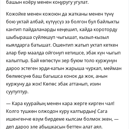
башын коёру менен коңуругу угулат.
Кожойке менен кожоюн да жатканы менен түнү
бою уктай албай, күтүүсүз ээ болгон бул байлыкты
кантип пайдаланарды кеңешип, кайда короторду
шыбыраша сүйлөшүп чыгышат, кызыл-кызыл
кыялдарга батышат. Ошентип жатып уктап кеткен
алар бир маалда ойгонуп кетишсе, эбак күн чыгып
калыптыр. Бай көпөстүн зер буюм толо куржунун
дароо эстеген эрди-катын жарыша чуркап, мейман
бөлмөсүнө баш багышса конок да жок, анын
куржуну да жок! Көпөс эбак аттанып, изин
суутуптур.
— Кара куурайың менен кара жерге кирген чал!
Колго түшкөн олжодон куру калтырдың! Сага
ишенгенче өзүм бирдеме кылсам болмок экен, —
деп дароо эле абышкасын беттен алат аял.