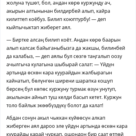
жолуна түшөт, бол, андан көрө куржунду ач,
акырын алтынынан билдирбей алып, кайра
килиттеп коёбуз. Билип коюптурбу! — деп
кыйпычыктап жиберет аял.
— Биртке алсаң билип коёт. Андан көрө баарын
алып калсак байыганыбызга да жакшы, билинбей
да калабыз, — деп аялы бул сөзгө таңгалып оозу
ачылгыча кулагына шыбырай салат: — Үйдүн
артында өскөн кара куурайдын жалбырагын
кайнатып, бөлүнгөн ширени шарапка кошуп
берсең бул көпөс куржуну турмак өзүн унутуп,
акылынан айнып туш келди басып кетет. Куржун
толо байлык экөөбүздүкү болот да калат!
Абдан сонун акыл чыккан күйөөсүн алкап
жиберген аял дароо эле үйдүн артында өскөн кара
куурайды карай чуркап, ошондон бир саат өтпөй