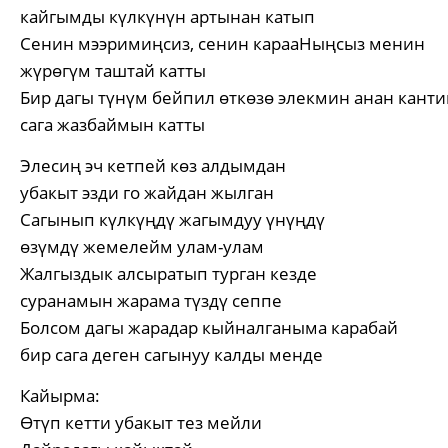
кайгымды күлкүнүн артынан катып
Сенин мээримиңсиз, сенин карааНыңсыз менин
жүрөгүм таштай катты
Бир дагы түнүм бейпил өткөзө элекмин анан канти
сага жазбаймын катты
Элесиң эч кетпей көз алдымдан
убакыт эзди го жайдан жылган
Сагынып күлкүңдү жагымдуу үнүңдү
өзүмдү жемелейм улам-улам
Жалгыздык алсыратып турган кезде
суранамын жарама түздү сеппе
Болсом дагы жарадар кыйналганыма карабай
бир сага деген сагынуу калды менде
Кайырма:
Өтүп кетти убакыт тез мейли