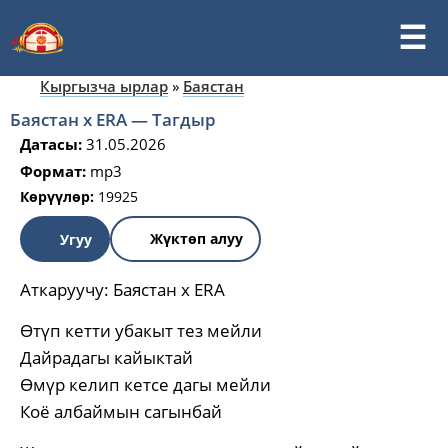
Кыргызча ырлар
»
Баястан
Баястан x ERA — Тагдыр
Датасы:
31.05.2026
Формат:
mp3
Көрүүлөр:
19925
Жүктөп алуу
Угуу
Аткаруучу:
Баястан x ERA
Өтүп кетти убакыт тез мейли
Дайрадагы кайыктай
Өмүр келип кетсе дагы мейли
Коё албаймын сагынбай