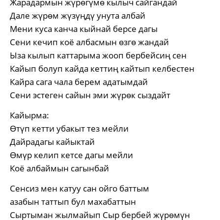
Жарадармын жүрөгүмө кылыч сайгандай
Дале жүрөм жүзүңдү унута албай
Мени куса канча кыйнай берсе дагы
Сени кечип коё албасмын өзгө жандай
Ыза кылып каттарыма жооп бербейсиң сен
Кайып болуп кайда кеттиң кайтып келбестен
Кайра сага чала берем адатымдай
Сени эстеген сайын эми жүрөк сыздайт
Кайырма:
Өтүп кетти убакыт тез мейли
Дайрадагы кайыктай
Өмүр келип кетсе дагы мейли
Коё албаймын сагынбай
Сенсиз мен катуу сан ойго баттым
азабын таттып бул махабаттын
Сыртыман жылмайып Сыр бербей жүрөмүн