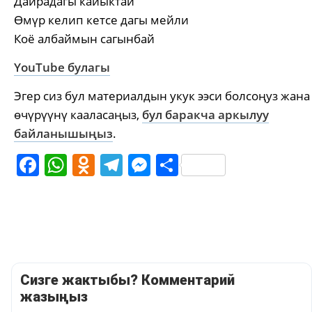
Дайрадагы кайыктай
Өмүр келип кетсе дагы мейли
Коё албаймын сагынбай
YouTube булагы
Эгер сиз бул материалдын укук ээси болсоңуз жана
өчүрүүнү кааласаңыз,
бул баракча аркылуу
байланышыңыз
.
Facebook
WhatsApp
Odnoklassniki
Telegram
Messenger
Share
Сизге жактыбы? Комментарий
жазыңыз