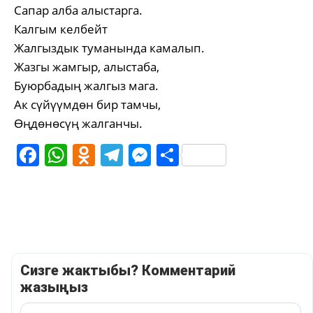
Сапар алба алыстарга.
Калгым келбейт
Жалгыздык туманында камалып.
Жазгы жамгыр, алыстаба,
Буюрбадың жалгыз мага.
Ак сүйүүмдөн бир тамчы,
Өңдөнөсүң жалганчы.
Facebook
WhatsApp
Odnoklassniki
Telegram
Messenger
Share
Сизге жактыбы? Комментарий
жазыңыз