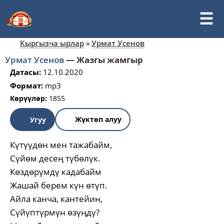
Кыргызча ырлар
»
Урмат Усенов
Урмат Усенов
—
Жазгы жамгыр
Датасы:
12.10.2020
Формат:
mp3
Көрүүлөр:
1855
Жүктөп алуу
Угуу
Күтүүдөн мен тажабайм,
Сүйөм десең түбөлүк.
Көздөрүмдү кадабайм
Жашай берем күн өтүп.
Айла канча, кантейин,
Сүйүптүрмүн өзүңдү?