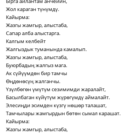
Ырга айлантам анчейин,
Жол караган түнүмдү.
Кайырма:
Жазгы жамгыр, алыстаба,
Сапар алба алыстарга.
Калгым келбейт
Жалгыздык туманында камалып.
Жазгы жамгыр, алыстаба,
Буюрбадың жалгыз мага.
Ак сүйүүмдөн бир тамчы
Өңдөнөсүң жалганчы.
Үзүлбөгөн үмүтүм сезимимди жаралайт,
Басылбаган күйүтүм жүрөгүмдү аймалайт.
Элесиңди эсимден күзгү нөшөр талашат,
Тамчылары жамгырдын бөтөн сымал карашат.
Кайырма:
Жазгы жамгыр, алыстаба,