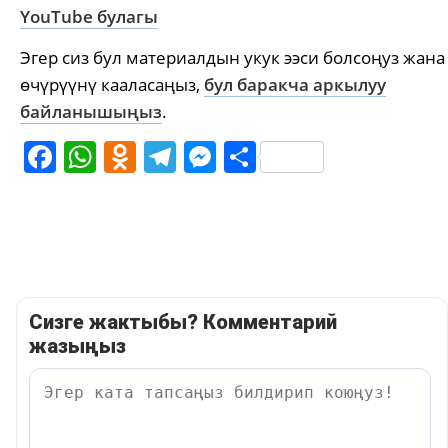
YouTube булагы
Эгер сиз бул материалдын укук ээси болсоңуз жана
өчүрүүнү кааласаңыз,
бул баракча аркылуу
байланышыңыз
.
Facebook
WhatsApp
Odnoklassniki
Telegram
Messenger
Share
Сизге жактыбы? Комментарий
жазыңыз