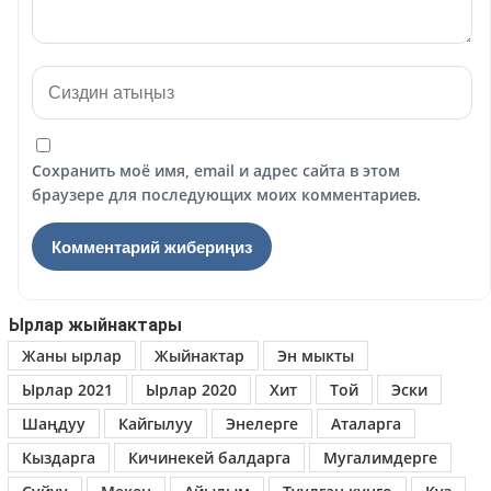
Сохранить моё имя, email и адрес сайта в этом
браузере для последующих моих комментариев.
Ырлар жыйнактары
Жаны ырлар
Жыйнактар
Эн мыкты
Ырлар 2021
Ырлар 2020
Хит
Той
Эски
Шаңдуу
Кайгылуу
Энелерге
Аталарга
Кыздарга
Кичинекей балдарга
Мугалимдерге