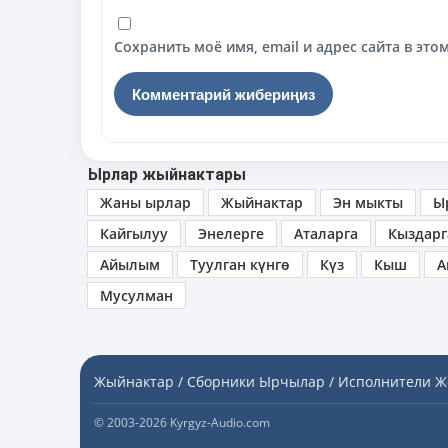
Сохранить моё имя, email и адрес сайта в э
Ырлар жыйнактары
Жаны ырлар
Жыйнактар
Эн мыкты
Ы
Кайгылуу
Энелерге
Аталарга
Кыздарг
Айылым
Туулган күнгө
Күз
Кыш
А
Мусулман
Жыйнактар / Сборники
Ырчылар / Исполнители
Ж
© 2003-2026 Kyrgyz-Audio.com