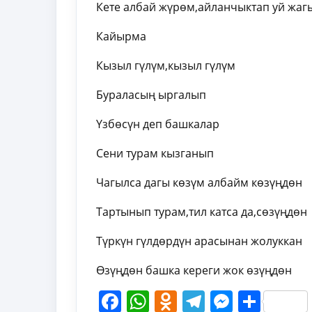
Кете албай жүрөм,айланчыктап уй жаг
Кайырма
Кызыл гүлүм,кызыл гүлүм
Бураласың ыргалып
Үзбөсүн деп башкалар
Сени турам кызганып
Чагылса дагы көзүм албайм көзүңдөн
Тартынып турам,тил катса да,сөзүңдөн
Түркүн гүлдөрдүн арасынан жолуккан
Өзүңдөн башка кереги жок өзүңдөн
Facebook
WhatsApp
Odnoklassni
Telegram
Messen
Shar