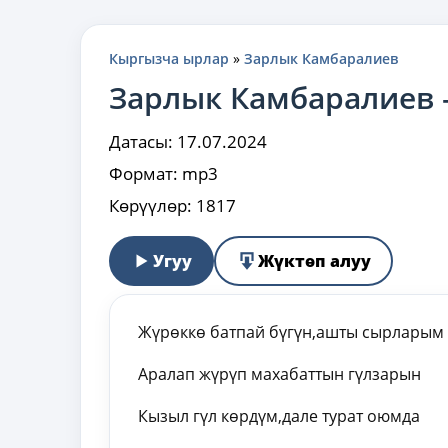
Кыргызча ырлар
»
Зарлык Камбаралиев
Зарлык Камбаралиев 
Датасы:
17.07.2024
Формат:
mp3
Көрүүлөр:
1817
Угуу
Жүктөп алуу
Жүрөккө батпай бүгүн,ашты сырларым
Аралап жүрүп махабаттын гүлзарын
Кызыл гүл көрдүм,дале турат оюмда