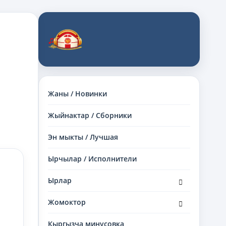
Жаны / Новинки
Жыйнактар / Сборники
Эн мыкты / Лучшая
Ырчылар / Исполнители
раскрыть
Ырлар
дочернее
меню
раскрыть
Жомоктор
дочернее
меню
Кыргызча минусовка