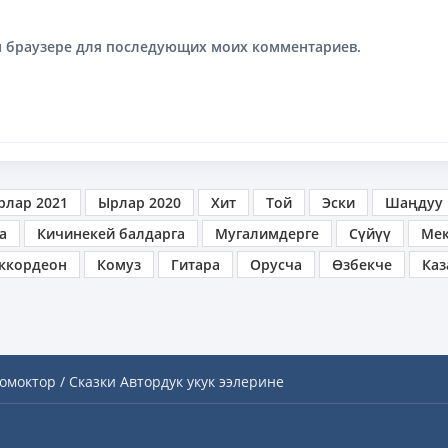
том браузере для последующих моих комментариев.
рлар 2021
Ырлар 2020
Хит
Той
Эски
Шаңдуу
а
Кичинекей балдарга
Мугалимдерге
Сүйүү
Ме
ккордеон
Комуз
Гитара
Орусча
Өзбекче
Каз
омоктор / Сказки
Автордук укук ээлерине