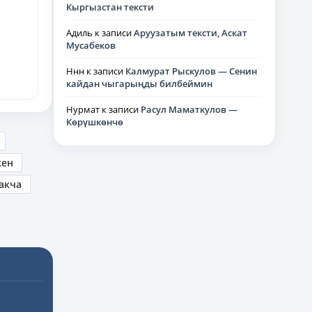
Кыргызстан тексти
Адиль
к записи
Аруузатым тексти, Аскат
Мусабеков
Ннн
к записи
Калмурат Рыскулов — Сенин
кайдан чыгарыңды билбеймин
Нурмат
к записи
Расул Маматкулов —
Көрүшкөнчө
кен
акча