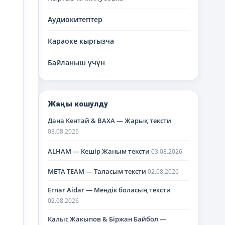
Аудиокитептер
Караоке кыргызча
Байланыш үчүн
Жаңы кошулду
Дана Кентай & BAXA — Жарық тексти
03.08.2026
ALHAM — Кешір Жаным тексти
03.08.2026
META TEAM — Таласым тексти
02.08.2026
Ernar Aidar — Мендік боласың тексти
02.08.2026
Калыс Жакыпов & Біржан Байбол —