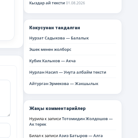
Кыздар ай тексти
01.08.2026
Кокусунан тандалган
Нурзат Садыкова — Балалык
Эшек менен жолборс
Кубик Калыков — Акча
Нурлан Насип — Унута албайм тексти
Айтурган Эрмекова — Жакшылык
Жаңы комментарийлер
Нурила
к записи
Тотомидин Жолдошов —
Ак терек
Билал
к записи
Азиз Батыров — Алга