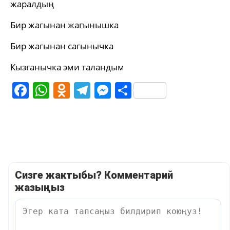
жаралдың
Бир жагынан жагынышка
Бир жагынан сагынычка
Кызганычка эми таландым
Facebook
WhatsApp
Odnoklassniki
Telegram
Messenger
Share
Сизге жактыбы? Комментарий
жазыңыз