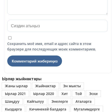
Сохранить моё имя, email и адрес сайта в этом
браузере для последующих моих комментариев.
Ырлар жыйнактары
Жаны ырлар
Жыйнактар
Эн мыкты
Ырлар 2021
Ырлар 2020
Хит
Той
Эски
Шаңдуу
Кайгылуу
Энелерге
Аталарга
Кыздарга
Кичинекей балдарга
Мугалимдерге