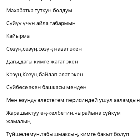
Махабатка туткун болдум
Сүйүү үчүн айла табармын
Кайырма
Сөзүң,сөзүң,сөзүң нават экен
Дагы,дагы кимге жагат экен
Көзүң,Көзүң байлап алат экен
Сүйбөсө экен башкасы менден
Мен өзүңдү элестетем перисиндей ушул ааламдын
Жарашыктуу өң-келбетин,чырайына сүйкүм
жамалың
Түйшөлөмүн,табышмаксың, кимге бакыт болуп