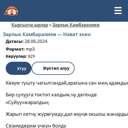
Кыргызча ырлар
»
Зарлык Камбаралиев
Зарлык Камбаралиев — Нават экен
Датасы:
28.06.2024
Формат:
mp3
Көрүүлөр:
829
Жүктөп алуу
Угуу
Көзүм түштү чагылгандай,арасына сан миң адамды
Бир сулууга токтоп калдым,чу дегенде
«Сүйүү»жаралдың
Жарып кетчү жүрөгүмдү,дал өзүңө окшош жанард
Сезимдерим учкун болду